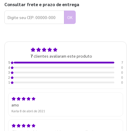
Consultar frete e prazo de entrega
OK
5,0
7
clientes avaliaram este produto
de 5
7
5
0
4
0
3
0
2
0
1
amo
Karla
8 de abril de 2021