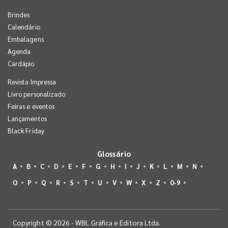
Brindes
Calendário
Embalagens
Agenda
Cardápio
Revista Impressa
Livro personalizado
Feiras e eventos
Lançamentos
Black Friday
Glossário
A
B
C
D
E
F
G
H
I
J
K
L
M
N
O
P
Q
R
S
T
U
V
W
X
Z
0-9
Copyright © 2026 - WBL Gráfica e Editora Ltda.