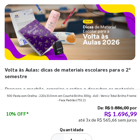
Volta às Aulas: dicas de materiais escolares para o 2º
semestre
Prepare a mochila, organize a rotina e descubra os materiais
500 Pasta com Orelha - 220x310mm em Couché Brilho 300g - 4x0 - Verniz Total Brilho Frente
que fazem toda diferença para começar o segundo
- Faca Padrão
(7512)
semestre com o pé direito. Confira!
De:
R$ 1.886,00
por
R$ 1.696,99
10% OFF*
até 3x de R$ 565,66 sem juros
Ver todos os posts
Quantidade