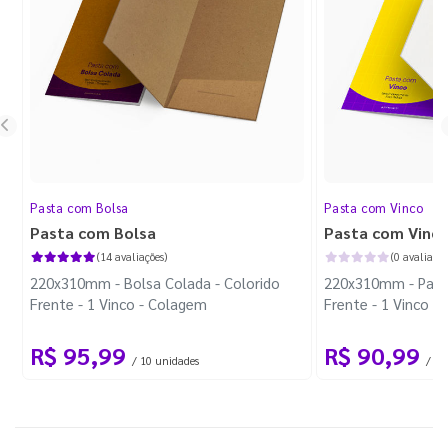
Pasta com Bolsa
Pasta com Vinco
Pasta com Bolsa
Pasta com Vinc
(14 avaliações)
(0 avaliaçõe
220x310mm - Bolsa Colada - Colorido
220x310mm - Pasta
Frente - 1 Vinco - Colagem
Frente - 1 Vinco
R$ 95,99
R$ 90,99
/ 10 unidades
/ 10