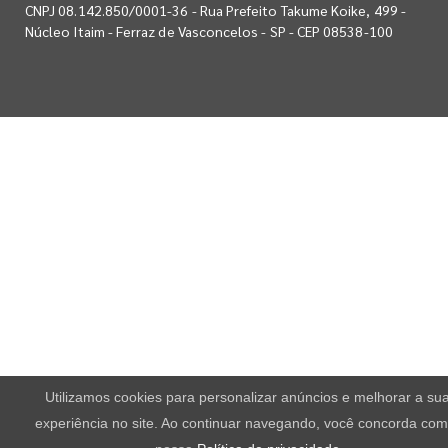
CNPJ 08.142.850/0001-36 - Rua Prefeito Takume Koike, 499 -
Núcleo Itaim - Ferraz de Vasconcelos - SP - CEP 08538-100
Utilizamos cookies para personalizar anúncios e melhorar a su
experiência no site. Ao continuar navegando, você concorda com