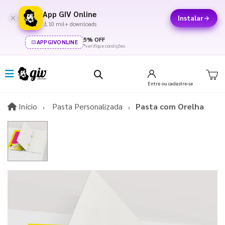
App GIV Online
Instalar
10 mil+ downloads
5% OFF
APPGIVONLINE
*verifique condições
Entre
ou cadastre-se
Início
Início
Pasta Personalizada
Pasta com Orelha