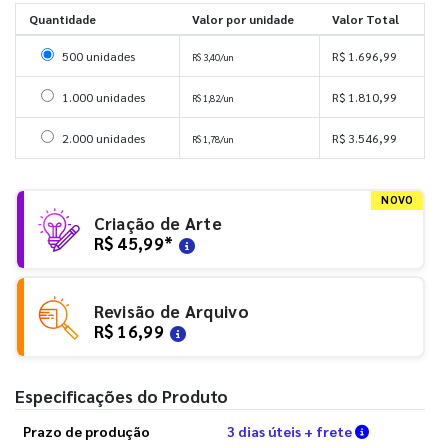
Quantidade
Valor por unidade
Valor Total
Selecionar 500 unidades
500 unidades
R$ 1.696,99
R$ 3,40/un
Selecionar 1000 unidades
1.000 unidades
R$ 1.810,99
R$ 1,82/un
Selecionar 2000 unidades
2.000 unidades
R$ 3.546,99
R$ 1,78/un
NOVO
Criação de Arte
R$ 45,99
*
Revisão de Arquivo
R$ 16,99
Especificações do Produto
Verifique a
Prazo de produção
3 dias úteis + frete