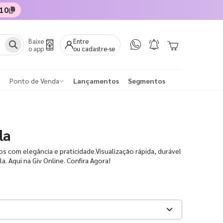
10
Baixe
Entre
o app
ou cadastre-se
Ponto de Venda
Lançamentos
Segmentos
la
 com elegância e praticidade.Visualização rápida, durável
a. Aqui na Giv Online. Confira Agora!