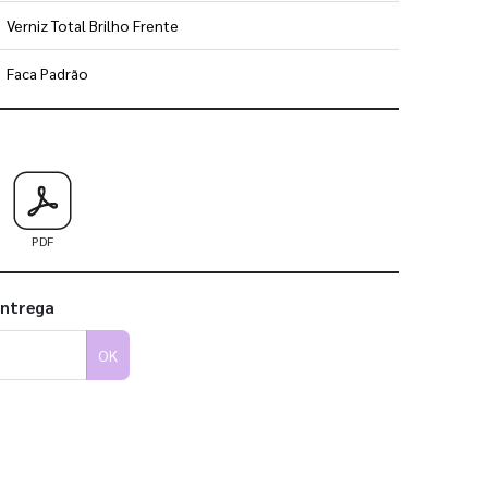
Verniz Total Brilho Frente
Faca Padrão
 utilizar os nossos gabaritos
PDF
entrega
OK