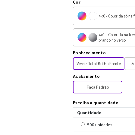
Cor
4×0 - Colorida só na f
4×1 - Colorida na fre
branco no verso.
Enobrecimento
Verniz Total Brilho Frente
S
Acabamento
Faca Padrão
Escolha a quantidade
Quantidade
Selecionar 500 unidades
500 unidades