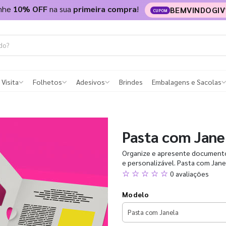
nhe
10% OFF
na sua
primeira compra
!
BEMVINDOGIV
CUPOM
 Visita
Folhetos
Adesivos
Brindes
Embalagens e Sacolas
Pasta com Jane
Organize e apresente documentos
e personalizável. Pasta com Janel
☆ ☆ ☆ ☆ ☆
0 avaliações
Modelo