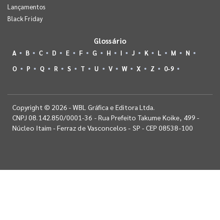
Lançamentos
Black Friday
Glossário
A
B
C
D
E
F
G
H
I
J
K
L
M
N
O
P
Q
R
S
T
U
V
W
X
Z
0-9
Copyright © 2026 - WBL Gráfica e Editora Ltda.
CNPJ 08.142.850/0001-36 - Rua Prefeito Takume Koike, 499 -
Núcleo Itaim - Ferraz de Vasconcelos - SP - CEP 08538-100