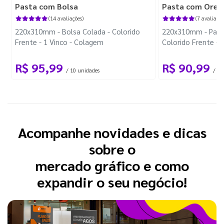
Pasta com Bolsa
Pasta com Orel
(14 avaliações)
(7 avaliaçõe
220x310mm - Bolsa Colada - Colorido
220x310mm - Past
Frente - 1 Vinco - Colagem
Colorido Frente - 
R$ 95,99
R$ 90,99
/ 10 unidades
/ 10
Acompanhe novidades e dicas
sobre o
mercado gráfico e como
expandir o seu negócio!