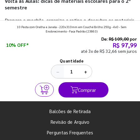
Volta às Aulas: dicas de materiais escolares para o 2º
semestre
Prepare a mochila, organize a rotina e descubra os materiais
10 Pasta com Orelha e Janela - 220x310mm em Couché Brilho 250g - 4x0 - Sem
que fazem toda diferença para começar o segundo
Enobrecimento - Faca Padrão
(23863)
semestre com o pé direito. Confira!
De:
R$ 109,00
por
R$ 97,99
10% OFF*
até 3x de R$ 32,66 sem juros
Ver todos os posts
Quantidade
−
+
Comprar
Balcões de Retirada
Revisão de Arquivo
Perguntas Frequentes