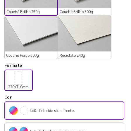
Couché Brilho 250g
Couché Brilho 300g
Couché Fosco 300g
Reciclato 240g
Formato
220x310mm
Cor
4×0 - Colorida só na frente.