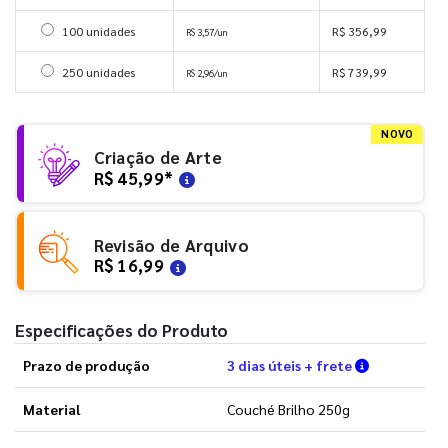
Selecionar 100 unidades
100 unidades
R$ 356,99
R$ 3,57/un
Selecionar 250 unidades
250 unidades
R$ 739,99
R$ 2,96/un
NOVO
Criação de Arte
R$ 45,99
*
Revisão de Arquivo
R$ 16,99
Especificações do Produto
Verifique a
Prazo de produção
3 dias úteis + frete
Material
Couché Brilho 250g