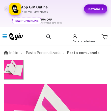
App GIV Online
Instalar
10 mil+ downloads
5% OFF
APPGIVONLINE
*verifique condições
Entre
ou cadastre-se
Início
Início
Pasta Personalizada
Pasta com Janela