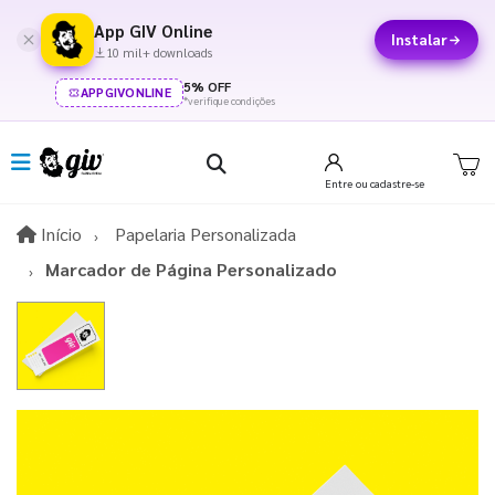
App GIV Online
Instalar
10 mil+ downloads
5% OFF
APPGIVONLINE
*verifique condições
Entre
ou cadastre-se
Início
Início
Papelaria Personalizada
Marcador de Página Personalizado