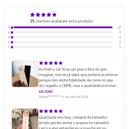
5,0
25
clientes avaliaram este produto
de 5
25
5
0
4
0
3
0
2
0
1
incrível! a cor ficou um pouco fora do que
imaginei, mas eu já sabia que poderia acontecer
porque não existe fidelidade de cores no que
diz respeito a CMYK, mas a qualidade é incrível
como sempre
Ler mais
Gabriel********
31 de julho de 2026
Qualidade mto boa, comprei do tamanho
errado porém enviei o arquivo no tamanho
certo e eles entenderam e mandaram no