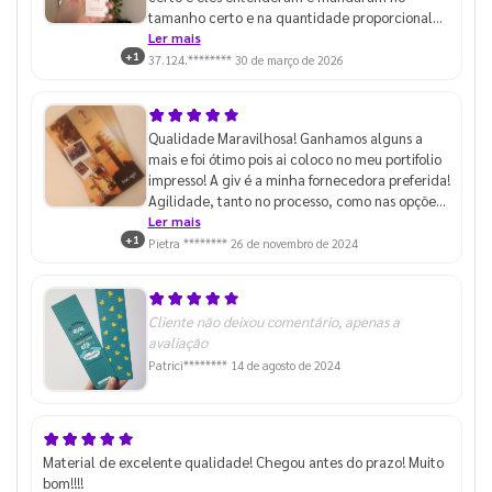
tamanho certo e na quantidade proporcional
pelo que paguei, achei mto top.
Ler mais
+1
37.124.********
30 de março de 2026
Qualidade Maravilhosa! Ganhamos alguns a
mais e foi ótimo pois ai coloco no meu portifolio
impresso! A giv é a minha fornecedora preferida!
Agilidade, tanto no processo, como nas opções
de entrega! (Meu celular não tem uma boa
Ler mais
+1
qualidade de fotos)
Pietra ********
26 de novembro de 2024
Cliente não deixou comentário, apenas a
avaliação
Patrici********
14 de agosto de 2024
Material de excelente qualidade! Chegou antes do prazo! Muito
bom!!!!