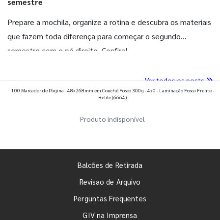
semestre
Prepare a mochila, organize a rotina e descubra os materiais
que fazem toda diferença para começar o segundo
semestre com o pé direito. Confira!
Ver todos os posts
100 Marcador de Página - 48x268mm em Couché Fosco 300g - 4x0 - Laminação Fosca Frente -
Refile
(6664)
Produto indisponível
Balcões de Retirada
Revisão de Arquivo
Perguntas Frequentes
GIV na Imprensa