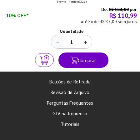
Frente - Refile
(6327)
semestre com o pé direito. Confira!
De:
R$ 123,00
por
R$ 110,99
10% OFF*
até 3x de R$ 37,00 sem juros
Ver todos os posts
Quantidade
−
+
Comprar
Balcões de Retirada
Revisão de Arquivo
Perguntas Frequentes
GIV na Imprensa
Tutoriais