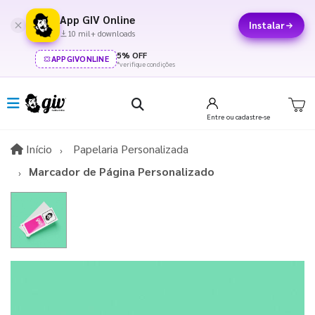
App GIV Online
Instalar
10 mil+ downloads
5% OFF
APPGIVONLINE
*verifique condições
Entre
ou cadastre-se
Início
Início
Papelaria Personalizada
Marcador de Página Personalizado