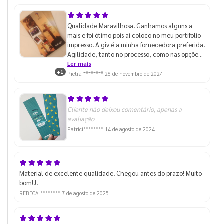
Qualidade Maravilhosa! Ganhamos alguns a
mais e foi ótimo pois ai coloco no meu portifolio
impresso! A giv é a minha fornecedora preferida!
Agilidade, tanto no processo, como nas opções
de entrega! (Meu celular não tem uma boa
Ler mais
+1
qualidade de fotos)
Pietra ********
26 de novembro de 2024
Cliente não deixou comentário, apenas a
avaliação
Patrici********
14 de agosto de 2024
Material de excelente qualidade! Chegou antes do prazo! Muito
bom!!!!
REBECA ********
7 de agosto de 2025