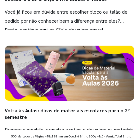
Você já ficou em dúvida entre escolher bloco ou talão de
pedido por não conhecer bem a diferença entre eles?
Então, continue aqui na GIV e descubra agora!
Volta às Aulas: dicas de materiais escolares para o 2º
semestre
Prepare a mochila, organize a rotina e descubra os materiais
500 Marcador de Página - 48x178mm em Couché Brilho 300g - 4x0 - Verniz Total Brilho
que fazem toda diferença para começar o segundo