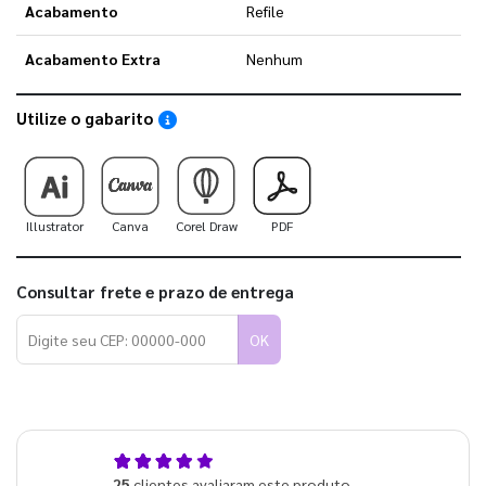
Acabamento
Refile
Acabamento Extra
Nenhum
Utilize o gabarito
Saiba como utilizar os nossos gabaritos
Illustrator
Canva
Corel Draw
PDF
Consultar frete e prazo de entrega
OK
5,0
25
clientes avaliaram este produto
de 5