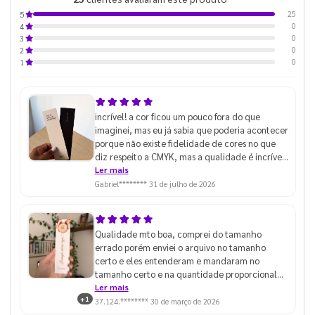
25
5
0
4
0
3
0
2
0
1
incrível! a cor ficou um pouco fora do que
imaginei, mas eu já sabia que poderia acontecer
porque não existe fidelidade de cores no que
diz respeito a CMYK, mas a qualidade é incrível
como sempre
Ler mais
Gabriel********
31 de julho de 2026
Qualidade mto boa, comprei do tamanho
errado porém enviei o arquivo no tamanho
certo e eles entenderam e mandaram no
tamanho certo e na quantidade proporcional
pelo que paguei, achei mto top.
Ler mais
+1
37.124.********
30 de março de 2026