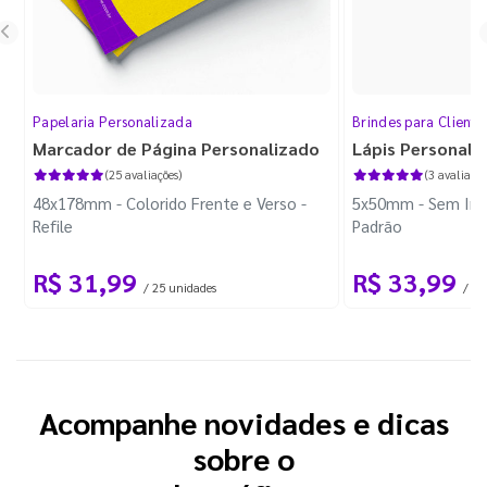
Papelaria Personalizada
Brindes para Cliente
Marcador de Página Personalizado
Lápis Personali
(25 avaliações)
(3 avaliaçõe
48x178mm - Colorido Frente e Verso -
5x50mm - Sem Imp
Refile
Padrão
R$ 31,99
R$ 33,99
/ 25 unidades
/ 10
Acompanhe novidades e dicas
sobre o