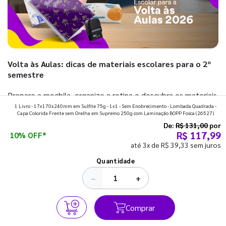
Volta às Aulas: dicas de materiais escolares para o 2º
semestre
Prepare a mochila, organize a rotina e descubra os materiais
1 Livro - 17x170x240mm em Sulfite 75g - 1x1 - Sem Enobrecimento - Lombada Quadrada -
que fazem toda diferença para começar o segundo
Capa Colorida Frente sem Orelha em Supremo 250g com Laminação BOPP Fosca
(26527)
semestre com o pé direito. Confira!
De:
R$ 131,00
por
R$ 117,99
10% OFF*
até 3x de R$ 39,33 sem juros
Ver todos os posts
Quantidade
−
+
Comprar