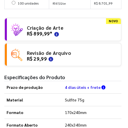
Selecionar 100 unidades
100 unidades
R$ 8.701,99
R$ 87,02/un
NOVO
Criação de Arte
R$ 899,99
*
Revisão de Arquivo
R$ 29,99
Especificações do Produto
Verifique a
Prazo de produção
4 dias úteis + frete
Material
Sulfite 75g
Formato
170x240mm
Formato Aberto
240x340mm