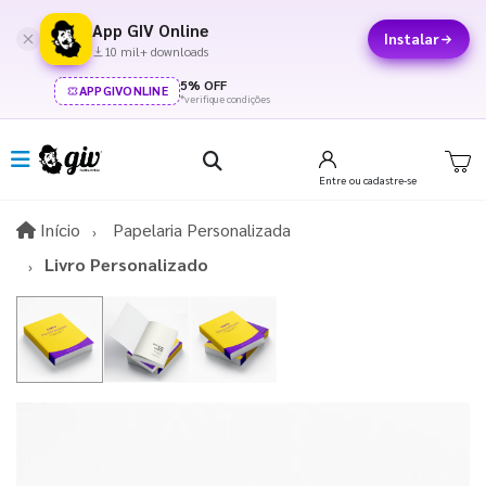
App GIV Online
Instalar
10 mil+ downloads
5% OFF
APPGIVONLINE
*verifique condições
Entre
ou cadastre-se
Início
Início
Papelaria Personalizada
Livro Personalizado