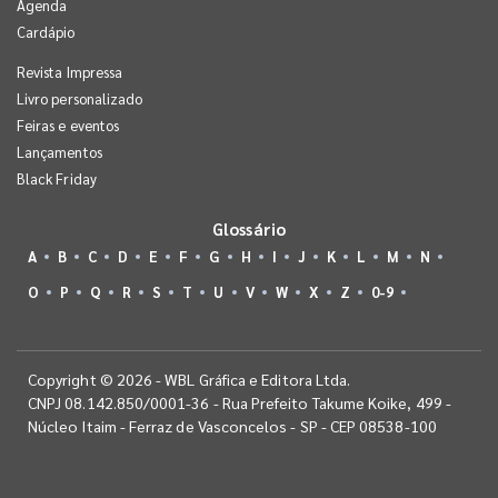
Agenda
Cardápio
Revista Impressa
Livro personalizado
Feiras e eventos
Lançamentos
Black Friday
Glossário
A
B
C
D
E
F
G
H
I
J
K
L
M
N
O
P
Q
R
S
T
U
V
W
X
Z
0-9
Copyright © 2026 - WBL Gráfica e Editora Ltda.
CNPJ 08.142.850/0001-36 - Rua Prefeito Takume Koike, 499 -
Núcleo Itaim - Ferraz de Vasconcelos - SP - CEP 08538-100