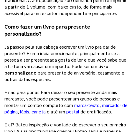
tradicional. A autopublicação sob demanda permite imprimir 
a partir de 1 volume, com baixo custo, de forma mais 
acessível para um escritor independente e principiante. 
Como fazer um livro para presente 
personalizado?
Já passou pela sua cabeça escrever um livro pra dar de 
presente? É uma ideia emocionante, principalmente se a 
pessoa a ser presenteada gosta de ler e que você sabe que 
a história vai causar um impacto. Pode ser um 
livro 
personalizado
 para presente de aniversário, casamento e 
outras datas especiais. 
E não para por aí! Para deixar o seu presente ainda mais 
marcante, você pode presentear um grupo de pessoas e 
montar um combo completo com 
marca-texto
, 
marcador de
página
, 
lápis
, 
caneta
e até um 
postal
de gratificação. 
E aí? Bateu inspiração e vontade de escrever o seu primeiro 
livro? A sua oportunidade chegou! Então, lápis e papel na 