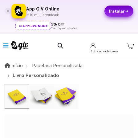
App GIV Online
Instalar
10 mil+ downloads
5% OFF
APPGIVONLINE
*verifique condições
Entre
ou cadastre-se
Início
Início
Papelaria Personalizada
Livro Personalizado