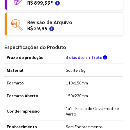
R$ 899,99
*
Revisão de Arquivo
R$ 29,99
Especificações do Produto
Verifique a
Prazo de produção
4 dias úteis + frete
Material
Sulfite 75g
Formato
110x150mm
Formato Aberto
150x220mm
1x1 - Escala de Cinza Frente e
Cor de Impressão
Verso
Enobrecimento
Sem Enobrecimento