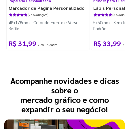
Papelaria Personalizada
Brindes para Cliente
Marcador de Página Personalizado
Lápis Personali
(25 avaliações)
(3 avaliaçõe
48x178mm - Colorido Frente e Verso -
5x50mm - Sem Imp
Refile
Padrão
R$ 31,99
R$ 33,99
/ 25 unidades
/ 10
Acompanhe novidades e dicas
sobre o
mercado gráfico e como
expandir o seu negócio!