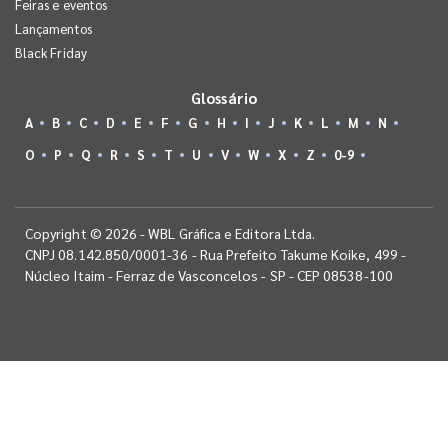
Feiras e eventos
Lançamentos
Black Friday
Glossário
A
B
C
D
E
F
G
H
I
J
K
L
M
N
O
P
Q
R
S
T
U
V
W
X
Z
0-9
Copyright © 2026 - WBL Gráfica e Editora Ltda.
CNPJ 08.142.850/0001-36 - Rua Prefeito Takume Koike, 499 -
Núcleo Itaim - Ferraz de Vasconcelos - SP - CEP 08538-100