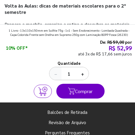
Volta às Aulas: dicas de materiais escolares para o 2º
semestre
Prepare a mochila, organize a rotina e descubra os materiais
1 Livro - 13x110x150mm em Sulfite 75g - 1x1 - Sem Enobrecimento - Lombada Quadrada -
que fazem toda diferença para começar o segundo
Capa Colorida Frente sem Orelha em Supremo 250g com Laminação BOPP Fosca
(26230)
semestre com o pé direito. Confira!
De:
R$ 59,00
por
R$ 52,99
10% OFF*
até 3x de R$ 17,66 sem juros
Ver todos os posts
Quantidade
−
+
Comprar
Balcões de Retirada
Revisão de Arquivo
Perguntas Frequentes