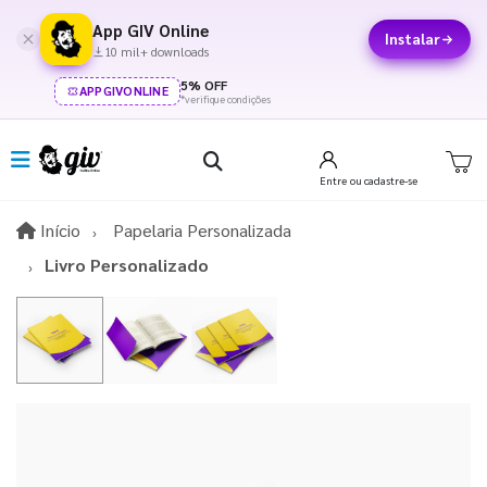
App GIV Online
Instalar
10 mil+ downloads
5% OFF
APPGIVONLINE
*verifique condições
Entre
ou cadastre-se
Início
Início
Papelaria Personalizada
Livro Personalizado