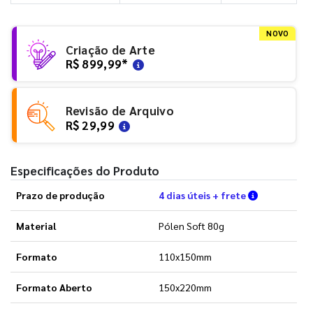
NOVO
Criação de Arte
R$ 899,99
*
Revisão de Arquivo
R$ 29,99
Especificações do Produto
Verifique a
Prazo de produção
4 dias úteis + frete
Material
Pólen Soft 80g
Formato
110x150mm
Formato Aberto
150x220mm