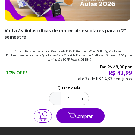
Volta às Aulas: dicas de materiais escolares para o 2º
semestre
Prepare a mochila, organize a rotina e descubra os materiais
1 Livro Personalizado Com Orelha - 4x110x150mm em Pólen Soft 80g - 1x1 - Sem
Enobrecimento - Lombada Quadrada - Capa Colorida Frente com Orelha em Supremo 250g com
que fazem toda diferença para começar o segundo
Laminação BOPP Fosca
(101184)
semestre com o pé direito. Confira!
De:
R$ 48,00
por
R$ 42,99
10% OFF*
até 3x de R$ 14,33 sem juros
Ver todos os posts
Quantidade
−
+
Comprar