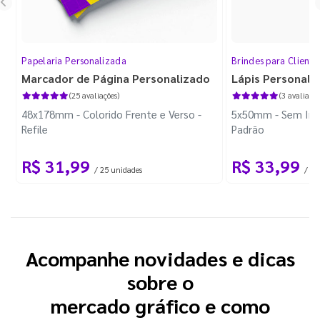
Papelaria Personalizada
Brindes para Cliente
Marcador de Página Personalizado
Lápis Personali
(25 avaliações)
(3 avaliaçõe
48x178mm - Colorido Frente e Verso -
5x50mm - Sem Imp
Refile
Padrão
R$ 31,99
R$ 33,99
/ 25 unidades
/ 10
Acompanhe novidades e dicas
sobre o
mercado gráfico e como