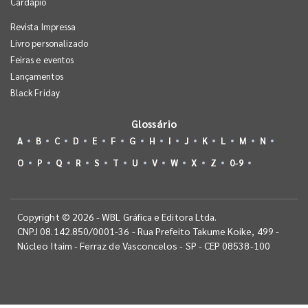
Cardápio
Revista Impressa
Livro personalizado
Feiras e eventos
Lançamentos
Black Friday
Glossário
A
B
C
D
E
F
G
H
I
J
K
L
M
N
O
P
Q
R
S
T
U
V
W
X
Z
0-9
Copyright © 2026 - WBL Gráfica e Editora Ltda.
CNPJ 08.142.850/0001-36 - Rua Prefeito Takume Koike, 499 -
Núcleo Itaim - Ferraz de Vasconcelos - SP - CEP 08538-100