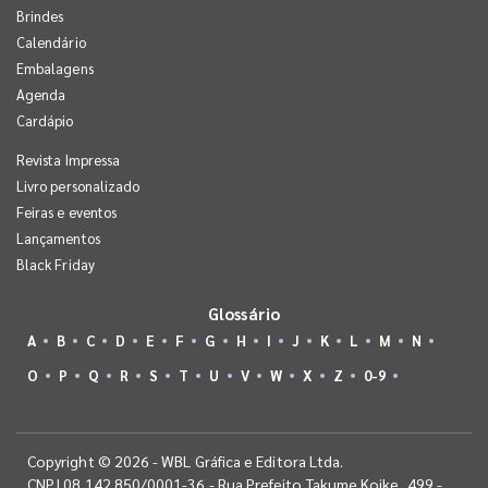
Brindes
Calendário
Embalagens
Agenda
Cardápio
Revista Impressa
Livro personalizado
Feiras e eventos
Lançamentos
Black Friday
Glossário
A
B
C
D
E
F
G
H
I
J
K
L
M
N
O
P
Q
R
S
T
U
V
W
X
Z
0-9
Copyright © 2026 - WBL Gráfica e Editora Ltda.
CNPJ 08.142.850/0001-36 - Rua Prefeito Takume Koike, 499 -