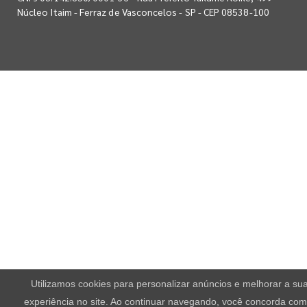
Núcleo Itaim - Ferraz de Vasconcelos - SP - CEP 08538-100
Utilizamos cookies para personalizar anúncios e melhorar a su
experiência no site. Ao continuar navegando, você concorda com