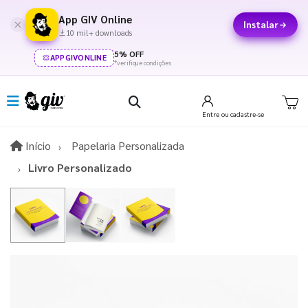
App GIV Online
Instalar
10 mil+ downloads
5% OFF
APPGIVONLINE
*verifique condições
Entre
ou cadastre-se
Início
Início
Papelaria Personalizada
Livro Personalizado