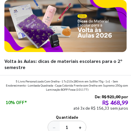
Volta às Aulas: dicas de materiais escolares para o 2º
semestre
Prepare a mochila, organize a rotina e descubra os materiais
5 Livro Personalizado Com Orelha - 17x210x280mm em Sulfite 75g - 1x1 - Sem
Enobrecimento - Lombada Quadrada - Capa Colorida Frente com Orelha em Supremo 250g com
que fazem toda diferença para começar o segundo
Laminação BOPP Fosca
(101177)
semestre com o pé direito. Confira!
De:
R$ 521,00
por
R$ 468,99
10% OFF*
até 3x de R$ 156,33 sem juros
Ver todos os posts
Quantidade
−
+