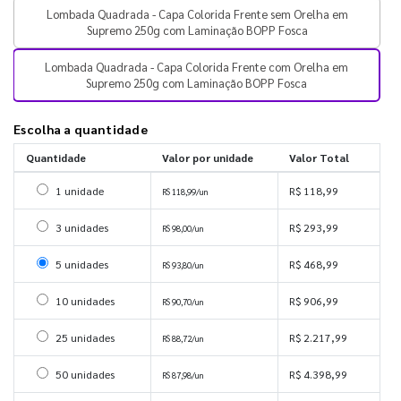
Lombada Quadrada - Capa Colorida Frente sem Orelha em
Supremo 250g com Laminação BOPP Fosca
Lombada Quadrada - Capa Colorida Frente com Orelha em
Supremo 250g com Laminação BOPP Fosca
Escolha a quantidade
Quantidade
Valor por unidade
Valor Total
Selecionar 1 unidade
1 unidade
R$ 118,99
R$ 118,99/un
Selecionar 3 unidades
3 unidades
R$ 293,99
R$ 98,00/un
Selecionar 5 unidades
5 unidades
R$ 468,99
R$ 93,80/un
Selecionar 10 unidades
10 unidades
R$ 906,99
R$ 90,70/un
Selecionar 25 unidades
25 unidades
R$ 2.217,99
R$ 88,72/un
Selecionar 50 unidades
50 unidades
R$ 4.398,99
R$ 87,98/un