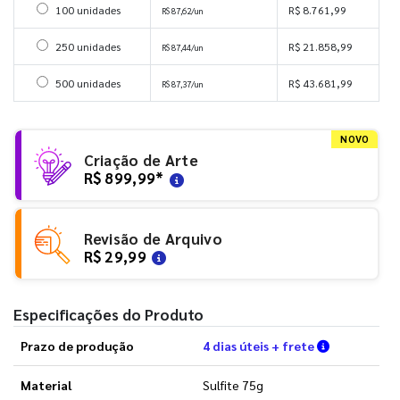
Selecionar 100 unidades
100 unidades
R$ 8.761,99
R$ 87,62/un
Selecionar 250 unidades
250 unidades
R$ 21.858,99
R$ 87,44/un
Selecionar 500 unidades
500 unidades
R$ 43.681,99
R$ 87,37/un
NOVO
Criação de Arte
R$ 899,99
*
Revisão de Arquivo
R$ 29,99
Especificações do Produto
Verifique a
Prazo de produção
4 dias úteis + frete
Material
Sulfite 75g