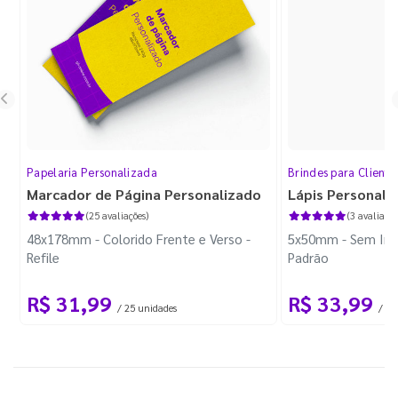
Papelaria Personalizada
Brindes para Cliente
Marcador de Página Personalizado
Lápis Personali
(25 avaliações)
(3 avaliaçõe
48x178mm - Colorido Frente e Verso -
5x50mm - Sem Imp
Refile
Padrão
R$ 31,99
R$ 33,99
/ 25 unidades
/ 10