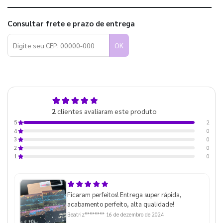
Consultar frete e prazo de entrega
OK
5,0
2
clientes avaliaram este produto
de 5
2
5
0
4
0
3
0
2
0
1
Ficaram perfeitos! Entrega super rápida,
acabamento perfeito, alta qualidade!
Beatriz********
16 de dezembro de 2024