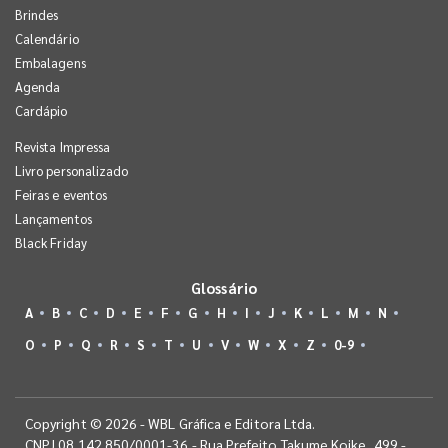
Brindes
Calendário
Embalagens
Agenda
Cardápio
Revista Impressa
Livro personalizado
Feiras e eventos
Lançamentos
Black Friday
Glossário
A
B
C
D
E
F
G
H
I
J
K
L
M
N
O
P
Q
R
S
T
U
V
W
X
Z
0-9
Copyright © 2026 - WBL Gráfica e Editora Ltda.
CNPJ 08.142.850/0001-36 - Rua Prefeito Takume Koike, 499 -