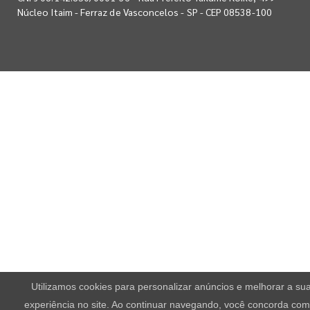
Núcleo Itaim - Ferraz de Vasconcelos - SP - CEP 08538-100
Utilizamos cookies para personalizar anúncios e melhorar a su
experiência no site. Ao continuar navegando, você concorda com