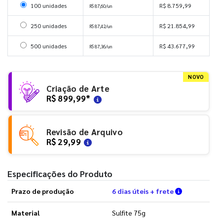
Selecionar 100 unidades
100 unidades
R$ 8.759,99
R$ 87,60/un
Selecionar 250 unidades
250 unidades
R$ 21.854,99
R$ 87,42/un
Selecionar 500 unidades
500 unidades
R$ 43.677,99
R$ 87,36/un
NOVO
Criação de Arte
R$ 899,99
*
Revisão de Arquivo
R$ 29,99
Especificações do Produto
Verifique a
Prazo de produção
6 dias úteis + frete
Material
Sulfite 75g