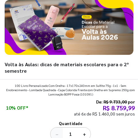
Volta às Aulas: dicas de materiais escolares para o 2º
semestre
Prepare a mochila, organize a rotina e descubra os materiais
100 Livro Personalizado Com Orelha - 17x170x240mm em Sulfite 75g - 1x1 - Sem
Enobrecimento - Lombada Quadrada - Capa Colorida Frente com Orelha em Supremo 250g com
que fazem toda diferença para começar o segundo
Laminação BOPP Fosca
(101091)
semestre com o pé direito. Confira!
De:
R$ 9.733,00
por
R$ 8.759,99
10% OFF*
até 6x de R$ 1.460,00 sem juros
Ver todos os posts
Quantidade
−
+