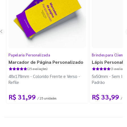
Papelaria Personalizada
Brindes para Cliente
Marcador de Página Personalizado
Lápis Personali
(25 avaliações)
(3 avaliaçõe
48x178mm - Colorido Frente e Verso -
5x50mm - Sem Imp
Refile
Padrão
R$ 31,99
R$ 33,99
/ 25 unidades
/ 10