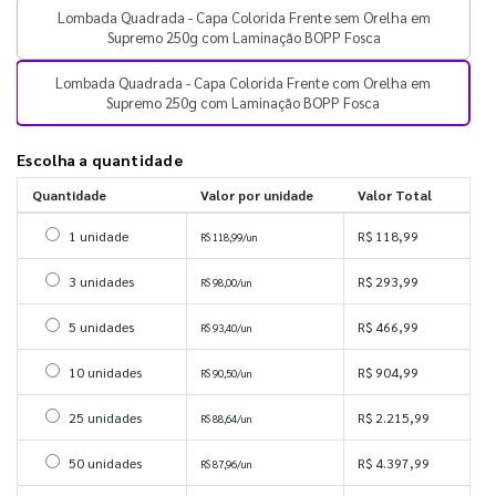
Lombada Quadrada - Capa Colorida Frente sem Orelha em
Supremo 250g com Laminação BOPP Fosca
Lombada Quadrada - Capa Colorida Frente com Orelha em
Supremo 250g com Laminação BOPP Fosca
Escolha a quantidade
Quantidade
Valor por unidade
Valor Total
Selecionar 1 unidade
1 unidade
R$ 118,99
R$ 118,99/un
Selecionar 3 unidades
3 unidades
R$ 293,99
R$ 98,00/un
Selecionar 5 unidades
5 unidades
R$ 466,99
R$ 93,40/un
Selecionar 10 unidades
10 unidades
R$ 904,99
R$ 90,50/un
Selecionar 25 unidades
25 unidades
R$ 2.215,99
R$ 88,64/un
Selecionar 50 unidades
50 unidades
R$ 4.397,99
R$ 87,96/un