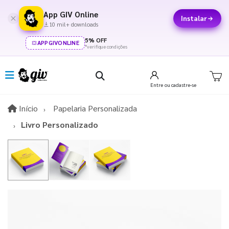
App GIV Online
Instalar
10 mil+ downloads
5% OFF
APPGIVONLINE
*verifique condições
Entre
ou cadastre-se
Início
Início
Papelaria Personalizada
Livro Personalizado