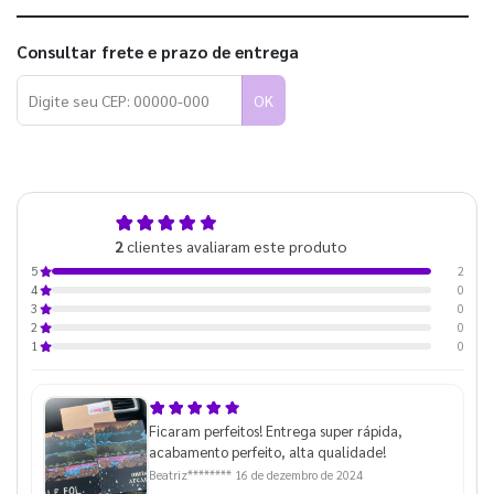
Consultar frete e prazo de entrega
OK
5,0
2
clientes avaliaram este produto
de 5
2
5
0
4
0
3
0
2
0
1
Ficaram perfeitos! Entrega super rápida,
acabamento perfeito, alta qualidade!
Beatriz********
16 de dezembro de 2024