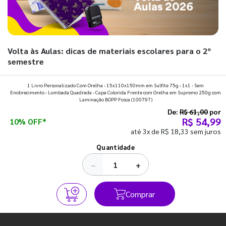
Volta às Aulas: dicas de materiais escolares para o 2º
semestre
Prepare a mochila, organize a rotina e descubra os materiais
1 Livro Personalizado Com Orelha - 15x110x150mm em Sulfite 75g - 1x1 - Sem
Enobrecimento - Lombada Quadrada - Capa Colorida Frente com Orelha em Supremo 250g com
que fazem toda diferença para começar o segundo
Laminação BOPP Fosca
(100797)
semestre com o pé direito. Confira!
De:
R$ 61,00
por
R$ 54,99
10% OFF*
até 3x de R$ 18,33 sem juros
Ver todos os posts
Quantidade
−
+
Comprar