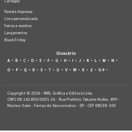
Cardápio
Revista Impressa
Livro personalizado
Feiras e eventos
Lançamentos
Black Friday
Glossário
A
B
C
D
E
F
G
H
I
J
K
L
M
N
O
P
Q
R
S
T
U
V
W
X
Z
0-9
Copyright © 2026 - WBL Gráfica e Editora Ltda.
CNPJ 08.142.850/0001-36 - Rua Prefeito Takume Koike, 499 -
Núcleo Itaim - Ferraz de Vasconcelos - SP - CEP 08538-100