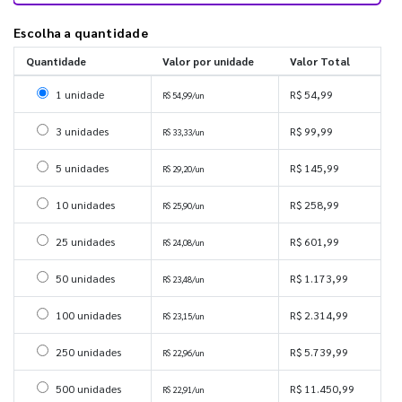
Escolha a quantidade
Quantidade
Valor por unidade
Valor Total
Selecionar 1 unidade
1 unidade
R$ 54,99
R$ 54,99/un
Selecionar 3 unidades
3 unidades
R$ 99,99
R$ 33,33/un
Selecionar 5 unidades
5 unidades
R$ 145,99
R$ 29,20/un
Selecionar 10 unidades
10 unidades
R$ 258,99
R$ 25,90/un
Selecionar 25 unidades
25 unidades
R$ 601,99
R$ 24,08/un
Selecionar 50 unidades
50 unidades
R$ 1.173,99
R$ 23,48/un
Selecionar 100 unidades
100 unidades
R$ 2.314,99
R$ 23,15/un
Selecionar 250 unidades
250 unidades
R$ 5.739,99
R$ 22,96/un
Selecionar 500 unidades
500 unidades
R$ 11.450,99
R$ 22,91/un