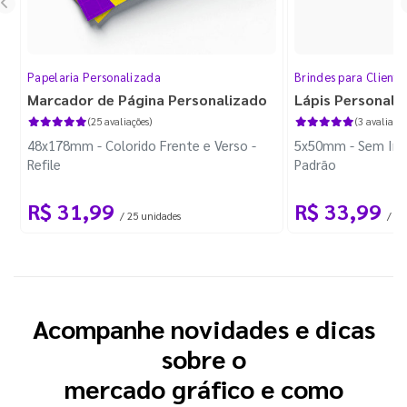
Papelaria Personalizada
Brindes para Cliente
Marcador de Página Personalizado
Lápis Personali
(25 avaliações)
(3 avaliaçõe
48x178mm - Colorido Frente e Verso -
5x50mm - Sem Imp
Refile
Padrão
R$ 31,99
R$ 33,99
/ 25 unidades
/ 10
Acompanhe novidades e dicas
sobre o
mercado gráfico e como