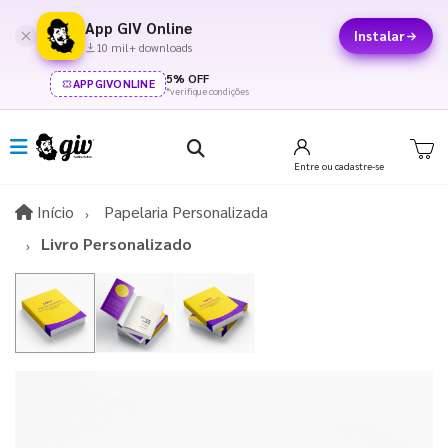
App GIV Online
Instalar
10 mil+ downloads
5% OFF
APPGIVONLINE
*verifique condições
Entre
ou cadastre-se
Início
Início
Papelaria Personalizada
Livro Personalizado