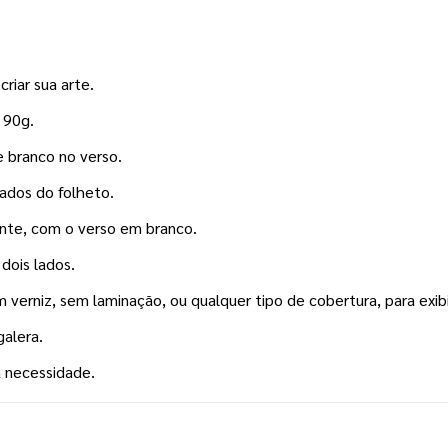
riar sua arte.
 90g.
e branco no verso.
lados do folheto.
rente, com o verso em branco.
 dois lados.
erniz, sem laminação, ou qualquer tipo de cobertura, para exibir
galera.
a necessidade.