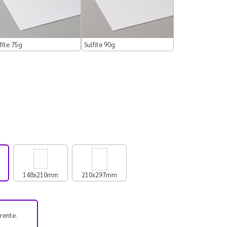
fite 75g
Sulfite 90g
148x210mm
210x297mm
frente.