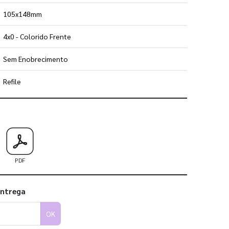
105x148mm
4x0 - Colorido Frente
Sem Enobrecimento
Refile
 utilizar os nossos gabaritos
PDF
entrega
OK