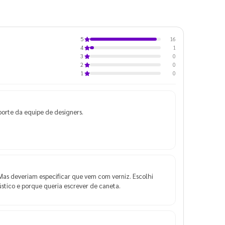
16
5
1
4
0
3
0
2
0
1
uporte da equipe de designers.
Mas deveriam especificar que vem com verniz. Escolhi
ústico e porque queria escrever de caneta.