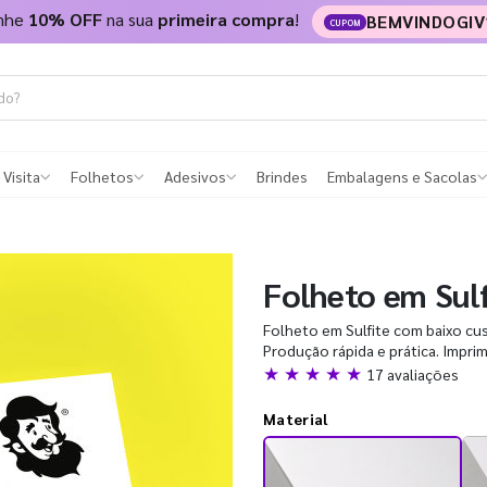
nhe
10% OFF
na sua
primeira compra
!
BEMVINDOGIV
CUPOM
 Visita
Folhetos
Adesivos
Brindes
Embalagens e Sacolas
Folheto em Sul
Folheto em Sulfite com baixo cus
Produção rápida e prática. Impri
★ ★ ★ ★ ★
17 avaliações
Material