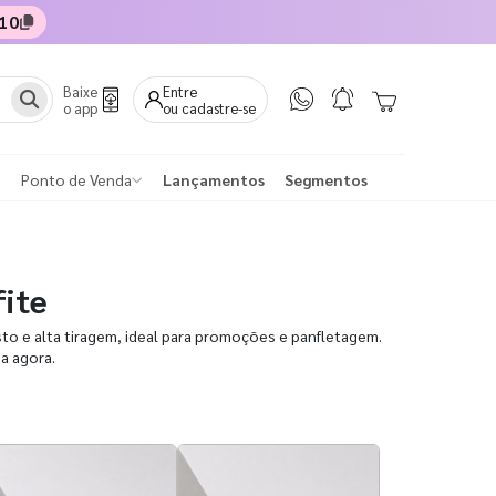
10
Baixe
Entre
o app
ou cadastre-se
Ponto de Venda
Lançamentos
Segmentos
fite
to e alta tiragem, ideal para promoções e panfletagem.
ma agora.