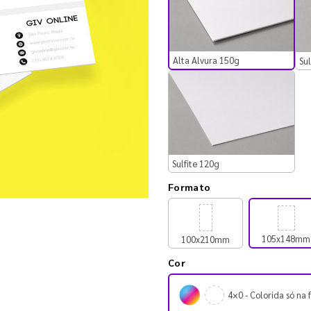
Alta Alvura 150g
Sul
Sulfite 120g
Formato
105x148mm
100x210mm
Cor
4×0 - Colorida só na 