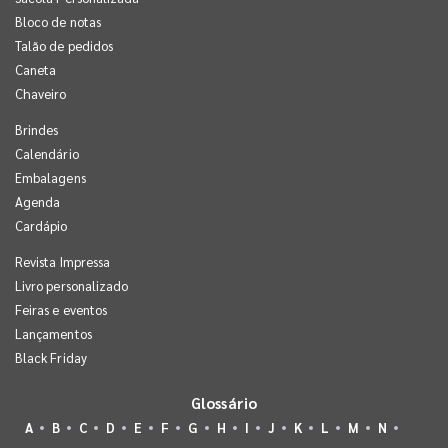
Bloco de notas
Talão de pedidos
Caneta
Chaveiro
Brindes
Calendário
Embalagens
Agenda
Cardápio
Revista Impressa
Livro personalizado
Feiras e eventos
Lançamentos
Black Friday
Glossário
A
B
C
D
E
F
G
H
I
J
K
L
M
N