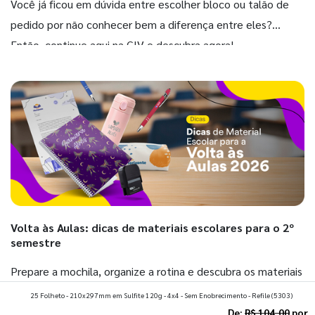
Você já ficou em dúvida entre escolher bloco ou talão de
pedido por não conhecer bem a diferença entre eles?
Então, continue aqui na GIV e descubra agora!
Volta às Aulas: dicas de materiais escolares para o 2º
semestre
Prepare a mochila, organize a rotina e descubra os materiais
que fazem toda diferença para começar o segundo
25 Folheto - 210x297mm em Sulfite 120g - 4x4 - Sem Enobrecimento - Refile
(5303)
semestre com o pé direito. Confira!
De:
R$ 104,00
por