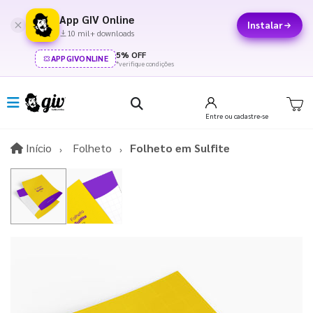
App GIV Online
Instalar
10 mil+ downloads
5% OFF
APPGIVONLINE
*verifique condições
Entre
ou cadastre-se
Início
Início
Folheto
Folheto em Sulfite