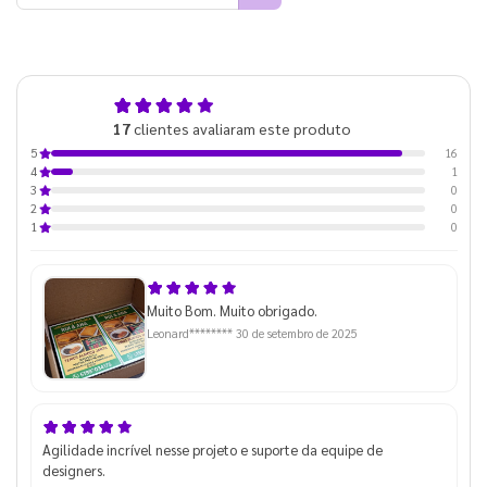
4,9
17
clientes avaliaram este produto
de 5
16
5
1
4
0
3
0
2
0
1
Muito Bom. Muito obrigado.
Leonard********
30 de setembro de 2025
Agilidade incrível nesse projeto e suporte da equipe de
designers.