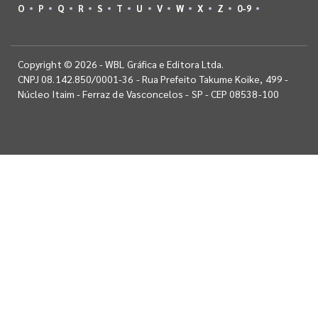
O
P
Q
R
S
T
U
V
W
X
Z
0-9
Copyright © 2026 - WBL Gráfica e Editora Ltda.
CNPJ 08.142.850/0001-36 - Rua Prefeito Takume Koike, 499 -
Núcleo Itaim - Ferraz de Vasconcelos - SP - CEP 08538-100