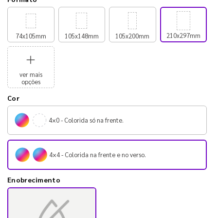
210x297mm
74x105mm
105x148mm
105x200mm
ver mais
opções
Cor
4×0 - Colorida só na frente.
4×4 - Colorida na frente e no verso.
Enobrecimento