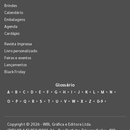
Brindes
Calendário
Embalagens
Agenda
Cardápio
Revista Impressa
Livro personalizado
Feiras e eventos
Lançamentos
Black Friday
Glossário
A
B
C
D
E
F
G
H
I
J
K
L
M
N
O
P
Q
R
S
T
U
V
W
X
Z
0-9
Copyright © 2026 - WBL Gráfica e Editora Ltda.
CNPJ 08.142.850/0001-36 - Rua Prefeito Takume Koike, 499 -