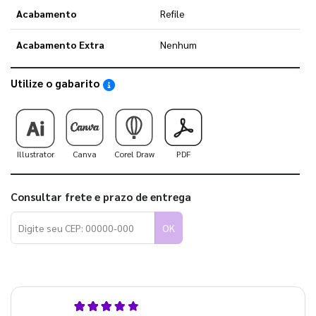
Acabamento
Refile
Acabamento Extra
Nenhum
Utilize o gabarito
Saiba como utilizar os nossos gabaritos
Illustrator
Canva
Corel Draw
PDF
Consultar frete e prazo de entrega
OK
4,9