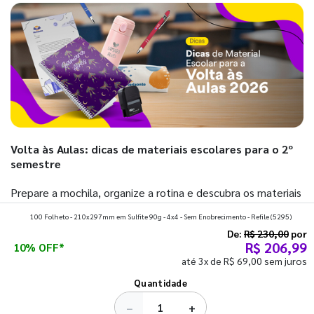
Volta às Aulas: dicas de materiais escolares para o 2º
semestre
Prepare a mochila, organize a rotina e descubra os materiais
que fazem toda diferença para começar o segundo
100 Folheto - 210x297mm em Sulfite 90g - 4x4 - Sem Enobrecimento - Refile
(5295)
semestre com o pé direito. Confira!
De:
R$ 230,00
por
R$ 206,99
10% OFF*
até 3x de R$ 69,00 sem juros
Ver todos os posts
Quantidade
−
+