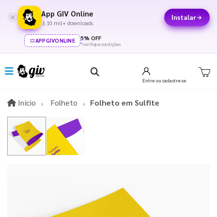
App GIV Online
Instalar
10 mil+ downloads
5% OFF
APPGIVONLINE
*verifique condições
Entre
ou cadastre-se
Início
Início
Folheto
Folheto em Sulfite