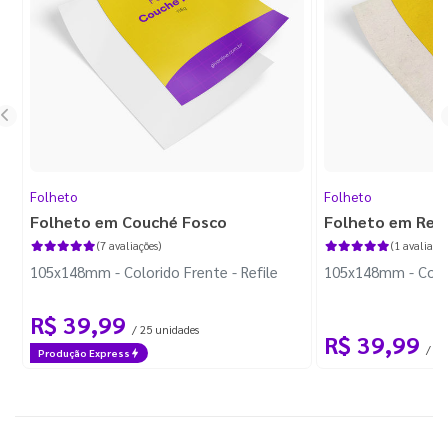
Folheto
Folheto
Folheto em Couché Fosco
Folheto em Reci
(7 avaliações)
(1 avaliação
105x148mm - Colorido Frente - Refile
105x148mm - Colori
R$ 39,99
/ 25 unidades
R$ 39,99
/ 25
Produção Express