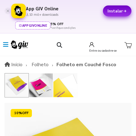
App GIV Online
Instalar
10 mil+ downloads
5% OFF
APPGIVONLINE
*verifique condições
Entre
ou cadastre-se
Início
Início
Folheto
Folheto em Couché Fosco
Reduzido