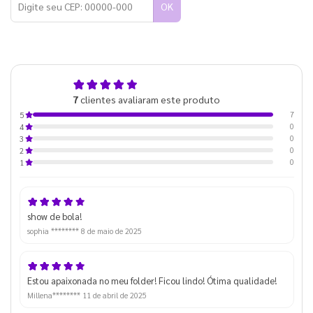
OK
5,0
7
clientes avaliaram este produto
de 5
7
5
0
4
0
3
0
2
0
1
show de bola!
sophia ********
8 de maio de 2025
Estou apaixonada no meu folder! Ficou lindo! Ótima qualidade!
Millena********
11 de abril de 2025