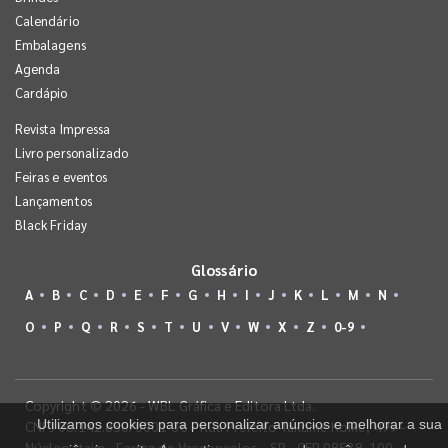
Calendário
Embalagens
Agenda
Cardápio
Revista Impressa
Livro personalizado
Feiras e eventos
Lançamentos
Black Friday
Glossário
A
B
C
D
E
F
G
H
I
J
K
L
M
N
O
P
Q
R
S
T
U
V
W
X
Z
0-9
Copyright © 2026 - WBL Gráfica e Editora Ltda.
Utilizamos cookies para personalizar anúncios e melhorar a sua
CNPJ 08.142.850/0001-36 - Rua Prefeito Takume Koike, 499 -
Núcleo Itaim - Ferraz de Vasconcelos - SP - CEP 08538-100