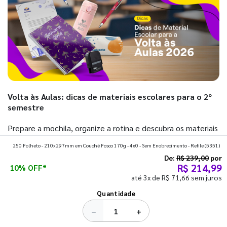
Volta às Aulas: dicas de materiais escolares para o 2º
semestre
Prepare a mochila, organize a rotina e descubra os materiais
que fazem toda diferença para começar o segundo
250 Folheto - 210x297mm em Couché Fosco 170g - 4x0 - Sem Enobrecimento - Refile
(5351)
semestre com o pé direito. Confira!
De:
R$ 239,00
por
R$ 214,99
10% OFF*
até 3x de R$ 71,66 sem juros
Ver todos os posts
Quantidade
−
+