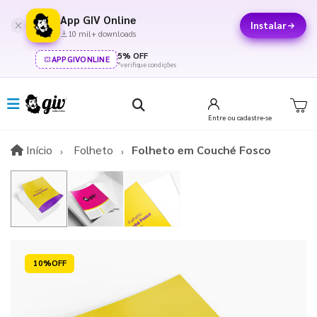
App GIV Online
Instalar
10 mil+ downloads
5% OFF
APPGIVONLINE
*verifique condições
Entre
ou cadastre-se
Início
Início
Folheto
Folheto em Couché Fosco
Reduzido