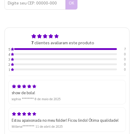
OK
5,0
7
clientes avaliaram este produto
de 5
7
5
0
4
0
3
0
2
0
1
show de bola!
sophia ********
8 de maio de 2025
Estou apaixonada no meu folder! Ficou lindo! Ótima qualidade!
Millena********
11 de abril de 2025