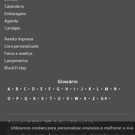
Calendário
Embalagens
Agenda
Cardápio
Revista Impressa
Livro personalizado
Feiras e eventos
Lançamentos
Black Friday
Glossário
A
B
C
D
E
F
G
H
I
J
K
L
M
N
O
P
Q
R
S
T
U
V
W
X
Z
0-9
Copyright © 2026 - WBL Gráfica e Editora Ltda.
Utilizamos cookies para personalizar anúncios e melhorar a sua
CNPJ 08.142.850/0001-36 - Rua Prefeito Takume Koike, 499 -
Núcleo Itaim - Ferraz de Vasconcelos - SP - CEP 08538-100