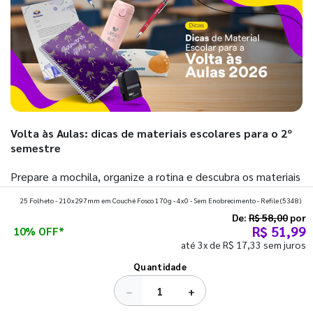
Volta às Aulas: dicas de materiais escolares para o 2º
semestre
Prepare a mochila, organize a rotina e descubra os materiais
que fazem toda diferença para começar o segundo
25 Folheto - 210x297mm em Couché Fosco 170g - 4x0 - Sem Enobrecimento - Refile
(5348)
semestre com o pé direito. Confira!
De:
R$ 58,00
por
R$ 51,99
10% OFF*
até 3x de R$ 17,33 sem juros
Ver todos os posts
Quantidade
−
+