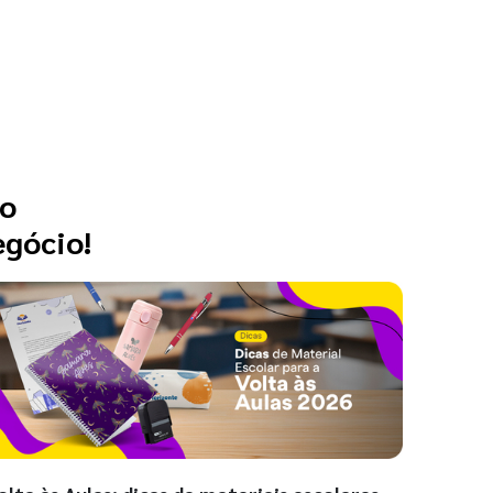
 o
egócio!