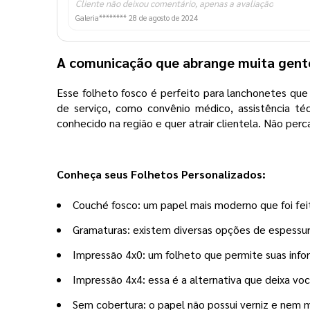
Cliente não deixou comentário, apenas a avaliação
Galeria********
28 de agosto de 2024
A comunicação que abrange muita gent
Esse folheto fosco é perfeito para lanchonetes que 
de serviço, como convênio médico, assistência téc
conhecido na região e quer atrair clientela. Não per
Conheça seus Folhetos Personalizados:
Couché fosco: um papel mais moderno que foi fei
Gramaturas: existem diversas opções de espessur
Impressão 4x0: um folheto que permite suas info
Impressão 4x4: essa é a alternativa que deixa voc
Sem cobertura: o papel não possui verniz e nem 