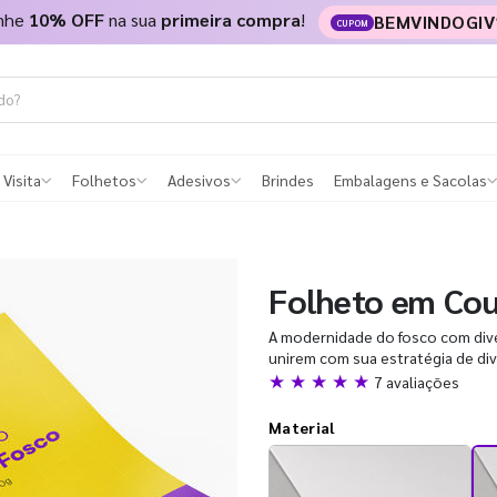
nhe
10% OFF
na sua
primeira compra
!
BEMVINDOGIV
CUPOM
 Visita
Folhetos
Adesivos
Brindes
Embalagens e Sacolas
Folheto em Co
A modernidade do fosco com diver
unirem com sua estratégia de di
★ ★ ★ ★ ★
7 avaliações
Material