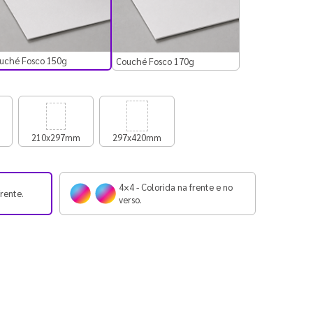
uché Fosco 150g
Couché Fosco 170g
210x297mm
297x420mm
4×4 - Colorida na frente e no
frente.
verso.