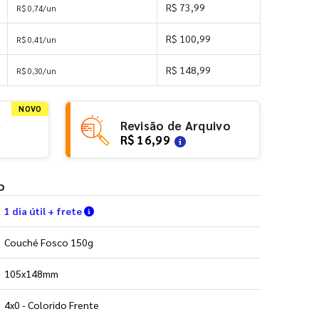
R$ 73,99
R$ 0,74/un
R$ 100,99
R$ 0,41/un
R$ 148,99
R$ 0,30/un
NOVO
e
Revisão de Arquivo
R$ 16,99
o
Verifique as condições de entrega
1 dia útil + frete
Couché Fosco 150g
105x148mm
4x0 - Colorido Frente