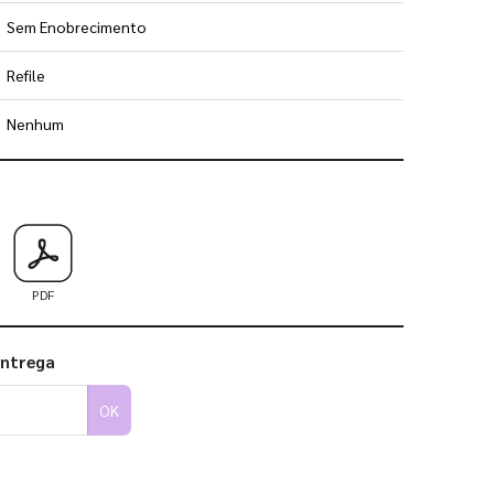
Sem Enobrecimento
Refile
Nenhum
 utilizar os nossos gabaritos
PDF
entrega
OK