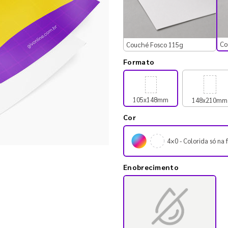
Co
Couché Fosco 115g
Formato
105x148mm
148x210mm
Cor
4×0 - Colorida só na 
Enobrecimento