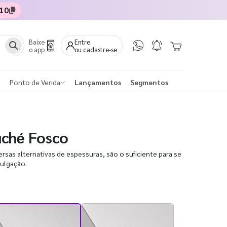
10
Baixe
Entre
o app
ou cadastre-se
Ponto de Venda
Lançamentos
Segmentos
uché Fosco
sas alternativas de espessuras, são o suficiente para se
vulgação.