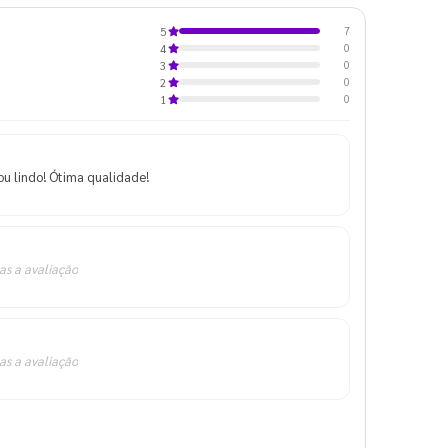
7
5
0
4
0
3
0
2
0
1
ou lindo! Ótima qualidade!
as a avaliação
as a avaliação