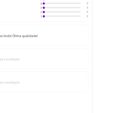
0
4
0
3
0
2
0
1
ou lindo! Ótima qualidade!
as a avaliação
as a avaliação