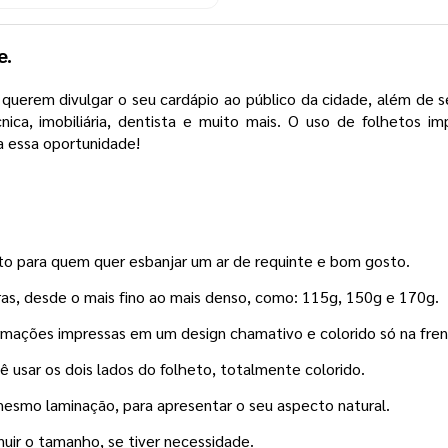
e.
querem divulgar o seu cardápio ao público da cidade, além de s
nica, imobiliária, dentista e muito mais. O uso de folhetos i
ca essa oportunidade!
to para quem quer esbanjar um ar de requinte e bom gosto.
as, desde o mais fino ao mais denso, como: 115g, 150g e 170g.
rmações impressas em um design chamativo e colorido só na fren
ê usar os dois lados do folheto, totalmente colorido.
mesmo laminação, para apresentar o seu aspecto natural.
inuir o tamanho, se tiver necessidade.