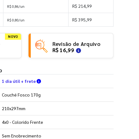
R$ 214,99
R$ 0,86/un
R$ 395,99
R$ 0,80/un
NOVO
e
Revisão de Arquivo
R$ 16,99
o
Verifique as condições de entrega
1 dia útil + frete
Couché Fosco 170g
210x297mm
4x0 - Colorido Frente
Sem Enobrecimento