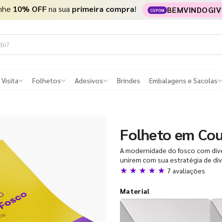
nhe
10% OFF
na sua
primeira compra
!
BEMVINDOGIV
CUPOM
 Visita
Folhetos
Adesivos
Brindes
Embalagens e Sacolas
Folheto em Co
A modernidade do fosco com diver
unirem com sua estratégia de di
★ ★ ★ ★ ★
7 avaliações
Material