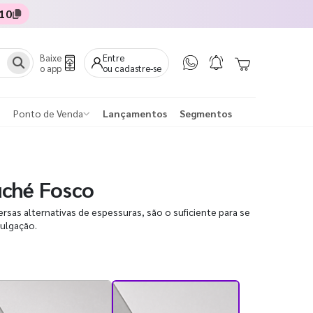
10
Baixe
Entre
o app
ou cadastre-se
Ponto de Venda
Lançamentos
Segmentos
uché Fosco
sas alternativas de espessuras, são o suficiente para se
vulgação.