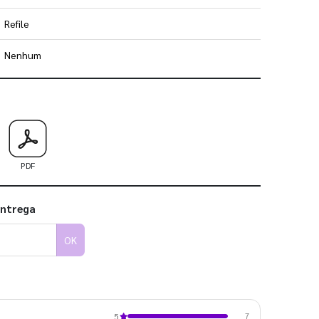
Refile
Nenhum
 utilizar os nossos gabaritos
PDF
entrega
OK
7
5