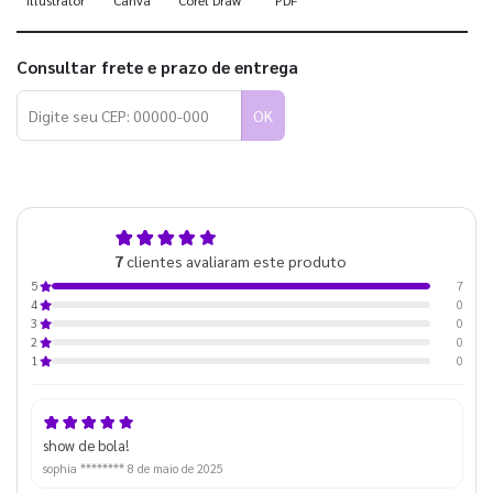
Consultar frete e prazo de entrega
OK
5,0
7
clientes avaliaram este produto
de 5
7
5
0
4
0
3
0
2
0
1
show de bola!
sophia ********
8 de maio de 2025