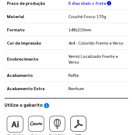
Verifique a
Prazo de produção
5 dias úteis + frete
Material
Couché Fosco 170g
Formato
148x210mm
Cor de Impressão
4x4 - Colorido Frente e Verso
Verniz Localizado Frente e
Enobrecimento
Verso
Acabamento
Refile
Acabamento Extra
Nenhum
Utilize o gabarito
Saiba como utilizar os nossos gabaritos
Illustrator
Canva
Corel Draw
PDF