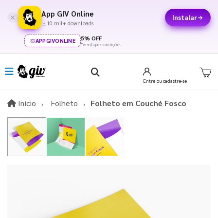
App GIV Online
Instalar
10 mil+ downloads
5% OFF
APPGIVONLINE
*verifique condições
Entre
ou cadastre-se
Início
Início
Folheto
Folheto em Couché Fosco