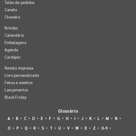
Talão de pedidos
Caneta
Chaveiro
Brindes
Calendário
Embalagens
Agenda
Cardápio
Revista Impressa
Livro personalizado
Feiras e eventos
Lançamentos
Black Friday
Glossário
A
B
C
D
E
F
G
H
I
J
K
L
M
N
O
P
Q
R
S
T
U
V
W
X
Z
0-9