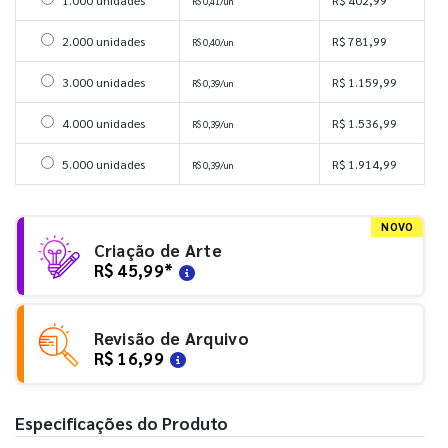
Selecionar 1000 unidades
1.000 unidades
R$ 402,99
R$ 0,41/un
Selecionar 2000 unidades
2.000 unidades
R$ 781,99
R$ 0,40/un
Selecionar 3000 unidades
3.000 unidades
R$ 1.159,99
R$ 0,39/un
Selecionar 4000 unidades
4.000 unidades
R$ 1.536,99
R$ 0,39/un
Selecionar 5000 unidades
5.000 unidades
R$ 1.914,99
R$ 0,39/un
NOVO
Criação de Arte
R$ 45,99
*
Revisão de Arquivo
R$ 16,99
Especificações do Produto