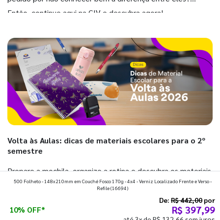
Então, continue aqui na GIV e descubra agora!
Volta às Aulas: dicas de materiais escolares para o 2º
semestre
Prepare a mochila, organize a rotina e descubra os materiais
500 Folheto - 148x210mm em Couché Fosco 170g - 4x4 - Verniz Localizado Frente e Verso -
que fazem toda diferença para começar o segundo
Refile
(16694)
semestre com o pé direito. Confira!
De:
R$ 442,00
por
R$ 397,99
10% OFF*
até 3x de R$ 132,66 sem juros