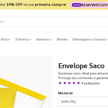
nhe
10% OFF
na sua
primeira compra
!
BEMVINDOGIV
CUPOM
 Visita
Folhetos
Adesivos
Brindes
Embalagens e Sacolas
Envelope Saco
Envelope saco: ideal para armaz
Protege seu conteúdo e garante 
★ ★ ★ ★ ★
4 avaliações
Material