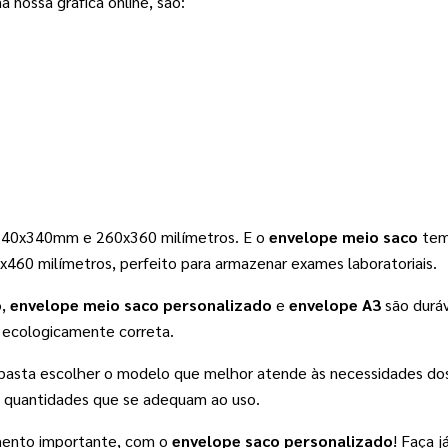
 nossa gráfica online, são: 
240x340mm e 260x360 milímetros. E o 
envelope meio saco
 tem
x460 milímetros, perfeito para armazenar exames laboratoriais. 
o
, 
envelope meio saco personalizado
 e 
envelope A3
 são durá
o ecologicamente correta.
 basta escolher o modelo que melhor atende às necessidades dos s
 quantidades que se adequam ao uso.
mento importante, com o 
envelope saco personalizado
! Faça j