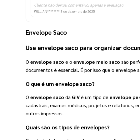
Cliente não deixou comentário, apenas a avaliação
WILLIAN********
3 de dezembro de 2025
Envelope Saco
Use 
envelope saco
 para organizar docu
O 
envelope saco
 e o 
envelope meio saco
 são perf
documentos é essencial. É por isso que o envelope s
O que é um 
envelope saco
?
O 
envelope saco
 da 
GIV
 é um tipo de 
envelope pe
cadastrais, exames médicos, projetos e relatórios, e
outros impressos.  
Quais são os tipos de envelopes? 