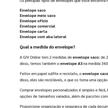
Os principais tipos de envelopes que você encontra na
Envelope saco
Envelope meio saco
Envelope ofício
Envelope comercial
Envelope carta
Envelope com aba lateral
Qual a medida do envelope?
A GIV Online tem 2 medidas de 
envelope saco
: de 
disso, temos também o 
envelope A3
 na medida 360
Feitos em papel sulfite e reciclato, o 
envelope sac
disso, eles são recicláveis, o que os torna uma opçã
Comprar envelopes personalizados é simples e fácil,
opções de tamanhos variados, além de pacotes com
Proporcione organização e segurança de cada docu