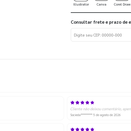
Illustrator
Canva
Corel Draw
Consultar frete e prazo de 
Cliente não deixou comentário, apen
Socieda********
5 de agosto de 2026