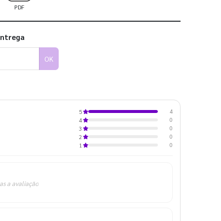
PDF
entrega
OK
4
5
0
4
0
3
0
2
0
1
as a avaliação