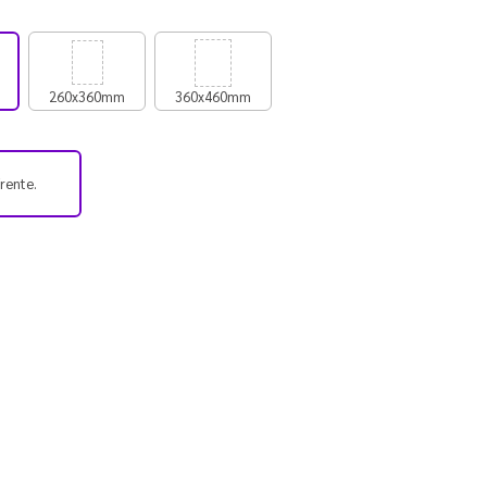
260x360mm
360x460mm
frente.