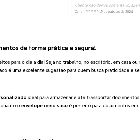
Cliente não deixou comentário, apen
Cenari ********
15 de outubro de 2024
mentos de forma prática e segura! 
eitos para o dia a dia! Seja no trabalho, no escritório, em casa ou
aco é uma excelente sugestão para quem busca praticidade e seg
rsonalizado
 ideal para armazenar e até transportar documentos
nquanto o 
envelope meio saco
 é perfeito para documentos em 