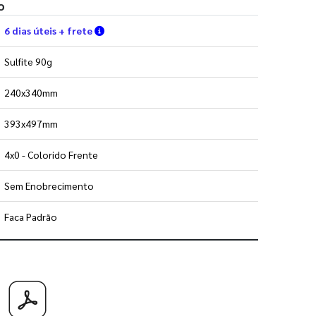
o
Verifique as condições de entrega
6 dias úteis + frete
Sulfite 90g
240x340mm
393x497mm
4x0 - Colorido Frente
Sem Enobrecimento
Faca Padrão
 utilizar os nossos gabaritos