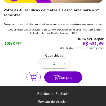
Volta às Aulas: dicas de materiais escolares para o 2º
semestre
Prepare a mochila, organize a rotina e descubra os materiais
1000 Envelope CD e DVD Colado - 125x125mm em Couché Brilho 250g - 4x0 - Verniz Total
que fazem toda diferença para começar o segundo
Brilho Frente - Faca Padrão - Colagem
(11059)
semestre com o pé direito. Confira!
De:
R$ 591,00
por
R$ 531,99
10% OFF*
até 3x de R$ 177,33 sem juros
Ver todos os posts
Quantidade
−
+
Comprar
Balcões de Retirada
Revisão de Arquivo