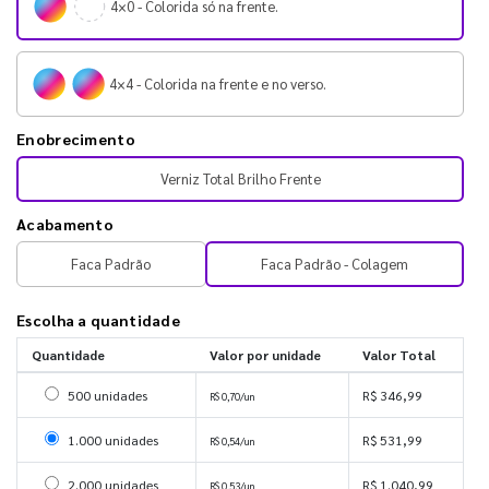
4×0 - Colorida só na frente.
4×4 - Colorida na frente e no verso.
Enobrecimento
Verniz Total Brilho Frente
Acabamento
Faca Padrão
Faca Padrão - Colagem
Escolha a quantidade
Quantidade
Valor por unidade
Valor Total
Selecionar 500 unidades
500 unidades
R$ 346,99
R$ 0,70/un
Selecionar 1000 unidades
1.000 unidades
R$ 531,99
R$ 0,54/un
Selecionar 2000 unidades
2.000 unidades
R$ 1.040,99
R$ 0,53/un