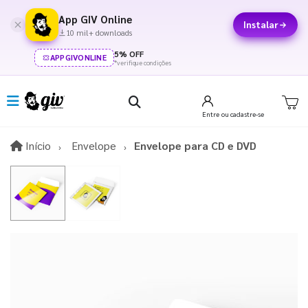
App GIV Online
Instalar
10 mil+ downloads
5% OFF
APPGIVONLINE
*verifique condições
Entre
ou cadastre-se
Início
Início
Envelope
Envelope para CD e DVD