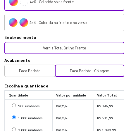
4×0 - Colorida só na frente.
4×4 - Colorida na frente e no verso.
Enobrecimento
Verniz Total Brilho Frente
Acabamento
Faca Padrão
Faca Padrão - Colagem
Escolha a quantidade
Quantidade
Valor por unidade
Valor Total
Selecionar 500 unidades
500 unidades
R$ 346,99
R$ 0,70/un
Selecionar 1000 unidades
1.000 unidades
R$ 531,99
R$ 0,54/un
Selecionar 2000 unidades
2.000 unidades
R$ 1.040,99
R$ 0,53/un