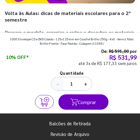
Volta às Aulas: dicas de materiais escolares para o 2º
semestre
Prepare a mochila, organize a rotina e descubra os materiais
1000 Envelope CD e DVD Colado - 125x125mm em Couché Brilho 250g - 4x0 - Verniz Total
que fazem toda diferença para começar o segundo
Brilho Frente - Faca Padrão - Colagem
(11059)
semestre com o pé direito. Confira!
De:
R$ 591,00
por
R$ 531,99
10% OFF*
até 3x de R$ 177,33 sem juros
Ver todos os posts
Quantidade
−
+
Comprar
Balcões de Retirada
Revisão de Arquivo