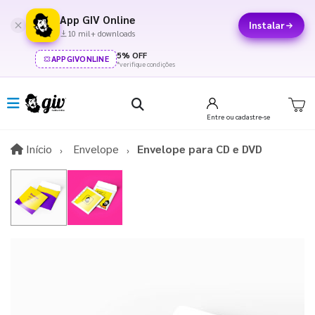
App GIV Online
Instalar
10 mil+ downloads
5% OFF
APPGIVONLINE
*verifique condições
Entre
ou cadastre-se
Início
Início
Envelope
Envelope para CD e DVD