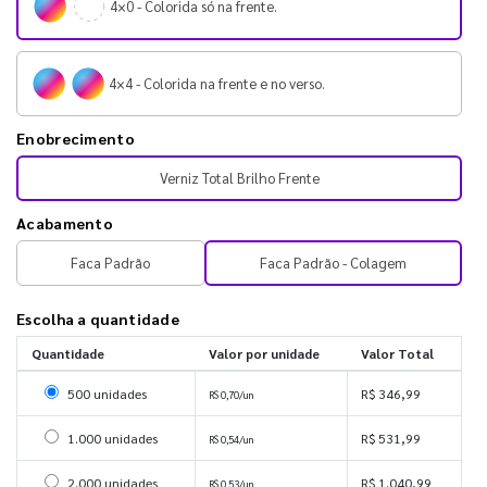
4×0 - Colorida só na frente.
4×4 - Colorida na frente e no verso.
Enobrecimento
Verniz Total Brilho Frente
Acabamento
Faca Padrão
Faca Padrão - Colagem
Escolha a quantidade
Quantidade
Valor por unidade
Valor Total
Selecionar 500 unidades
500 unidades
R$ 346,99
R$ 0,70/un
Selecionar 1000 unidades
1.000 unidades
R$ 531,99
R$ 0,54/un
Selecionar 2000 unidades
2.000 unidades
R$ 1.040,99
R$ 0,53/un