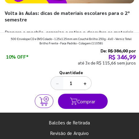
Volta às Aulas: dicas de materiais escolares para o 2º
semestre
Prepare a mochila, organize a rotina e descubra os materiais
500 Envelope CD e DVD Colado - 125x125mm em Couché Brilho 250g - 4x0 - Verniz Total
que fazem toda diferença para começar o segundo
Brilho Frente - Faca Padrão - Colagem
(11058)
semestre com o pé direito. Confira!
De:
R$ 386,00
por
R$ 346,99
10% OFF*
até 3x de R$ 115,66 sem juros
Ver todos os posts
Quantidade
−
+
Comprar
Balcões de Retirada
Revisão de Arquivo