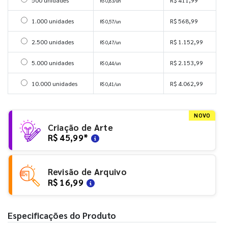
Selecionar 500 unidades
500 unidades
R$ 411,99
R$ 0,83/un
Selecionar 1000 unidades
1.000 unidades
R$ 568,99
R$ 0,57/un
Selecionar 2500 unidades
2.500 unidades
R$ 1.152,99
R$ 0,47/un
Selecionar 5000 unidades
5.000 unidades
R$ 2.153,99
R$ 0,44/un
Selecionar 10000 unidades
10.000 unidades
R$ 4.062,99
R$ 0,41/un
NOVO
Criação de Arte
R$ 45,99
*
Revisão de Arquivo
R$ 16,99
Especificações do Produto