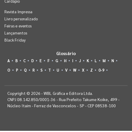
Cardápio
Revista Impressa
Livro personalizado
Feiras e eventos
Lançamentos
Black Friday
Glossário
A
B
C
D
E
F
G
H
I
J
K
L
M
N
O
P
Q
R
S
T
U
V
W
X
Z
0-9
Copyright © 2026 - WBL Gráfica e Editora Ltda.
CNPJ 08.142.850/0001-36 - Rua Prefeito Takume Koike, 499 -
Núcleo Itaim - Ferraz de Vasconcelos - SP - CEP 08538-100