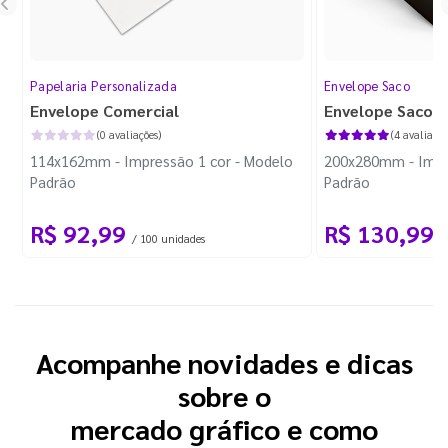
Papelaria Personalizada
Envelope Saco
Envelope Comercial
Envelope Saco
(0 avaliações)
(4 avaliaçõe
114x162mm - Impressão 1 cor - Modelo
200x280mm - Impr
Padrão
Padrão
R$ 92,99
R$ 130,99
/ 100 unidades
/
Acompanhe novidades e dicas
sobre o
mercado gráfico e como