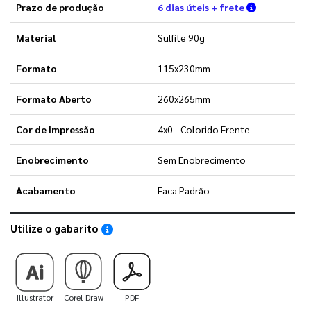
Verifique a
Prazo de produção
6 dias úteis + frete
Material
Sulfite 90g
Formato
115x230mm
Formato Aberto
260x265mm
Cor de Impressão
4x0 - Colorido Frente
Enobrecimento
Sem Enobrecimento
Acabamento
Faca Padrão
Utilize o gabarito
Saiba como utilizar os nossos gabaritos
Illustrator
Corel Draw
PDF