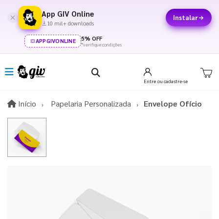
App GIV Online
Instalar
10 mil+ downloads
5% OFF
APPGIVONLINE
*verifique condições
Entre
ou cadastre-se
Início
Início
Papelaria Personalizada
Envelope Ofício