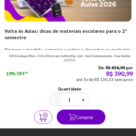
Volta às Aulas: dicas de materiais escolares para o 2º
semestre
Prepare a mochila, organize a rotina e descubra os materiais
100 Envelope Ofício - 115x230mm em Sulfite 90g - 4x0 - Sem Enobrecimento - Faca Padrão
que fazem toda diferença para começar o segundo
(27272)
semestre com o pé direito. Confira!
De:
R$ 434,00
por
R$ 390,99
10% OFF*
até 3x de R$ 130,33 sem juros
Ver todos os posts
Quantidade
−
+
Comprar