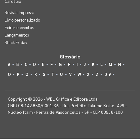
Cardápio
Revista Impressa
Livro personalizado
Feiras e eventos
Lançamentos
Black Friday
Glossário
A
B
C
D
E
F
G
H
I
J
K
L
M
N
O
P
Q
R
S
T
U
V
W
X
Z
0-9
Copyright © 2026 - WBL Gráfica e Editora Ltda.
CNPJ 08.142.850/0001-36 - Rua Prefeito Takume Koike, 499 -
Núcleo Itaim - Ferraz de Vasconcelos - SP - CEP 08538-100