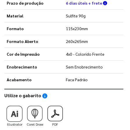
Verifique a
Prazo de produção
6 dias úteis + frete
Material
Sulfite 90g
Formato
115x230mm
Formato Aberto
260x265mm
Cor de Impressão
4x0 - Colorido Frente
Enobrecimento
Sem Enobrecimento
Acabamento
Faca Padrão
Utilize o gabarito
Saiba como utilizar os nossos gabaritos
Illustrator
Corel Draw
PDF