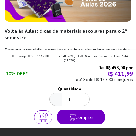
Volta às Aulas: dicas de materiais escolares para o 2º
semestre
Prepare a mochila, organize a rotina e descubra os materiais
500 Envelope Ofício - 115x230mm em Sulfite 90g - 4x0 - Sem Enobrecimento - Faca Padrão
que fazem toda diferença para começar o segundo
(11378)
semestre com o pé direito. Confira!
De:
R$ 458,00
por
R$ 411,99
10% OFF*
até 3x de R$ 137,33 sem juros
Ver todos os posts
Quantidade
−
+
Comprar