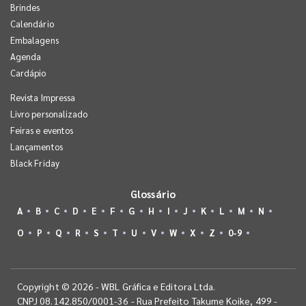
Brindes
Calendário
Embalagens
Agenda
Cardápio
Revista Impressa
Livro personalizado
Feiras e eventos
Lançamentos
Black Friday
Glossário
A
B
C
D
E
F
G
H
I
J
K
L
M
N
O
P
Q
R
S
T
U
V
W
X
Z
0-9
Copyright © 2026 - WBL Gráfica e Editora Ltda.
CNPJ 08.142.850/0001-36 - Rua Prefeito Takume Koike, 499 -