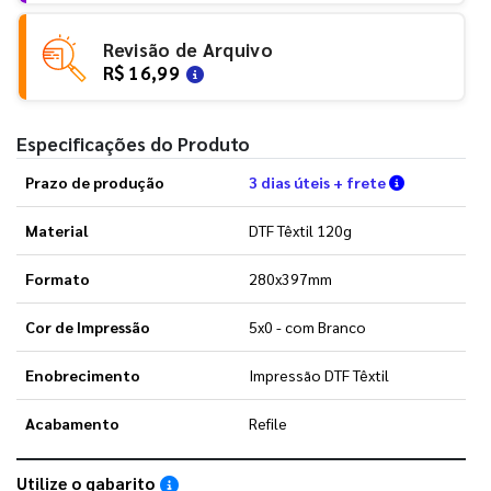
Revisão de Arquivo
R$ 16,99
Especificações do Produto
Verifique a
Prazo de produção
3 dias úteis + frete
Material
DTF Têxtil 120g
Formato
280x397mm
Cor de Impressão
5x0 - com Branco
Enobrecimento
Impressão DTF Têxtil
Acabamento
Refile
Utilize o gabarito
Saiba como utilizar os nossos gabaritos