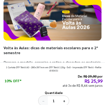
Volta às Aulas: dicas de materiais escolares para o 2º
semestre
Prepare a mochila, organize a rotina e descubra os materiais
1 Cartela DTF Têxtil A3 - 280x397mm em DTF Têxtil 120g - 5x0 - Impressão DTF Têxtil - Refile
que fazem toda diferença para começar o segundo
(93043)
semestre com o pé direito. Confira!
De:
R$ 29,00
por
R$ 25,99
10% OFF*
até 3x de R$ 8,66 sem juros
Ver todos os posts
Quantidade
−
+