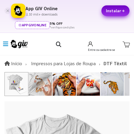
App GIV Online
Instalar
10 mil+ downloads
5% OFF
APPGIVONLINE
*verifique condições
Entre
ou cadastre-se
Início
Início
Impressos para Lojas de Roupa
DTF Têxtil