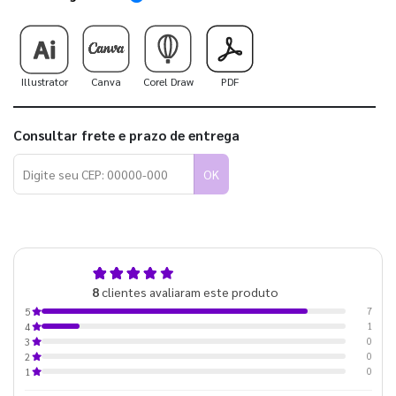
Illustrator
Canva
Corel Draw
PDF
Consultar frete e prazo de entrega
OK
4,9
8
clientes avaliaram este produto
de 5
7
5
1
4
0
3
0
2
0
1