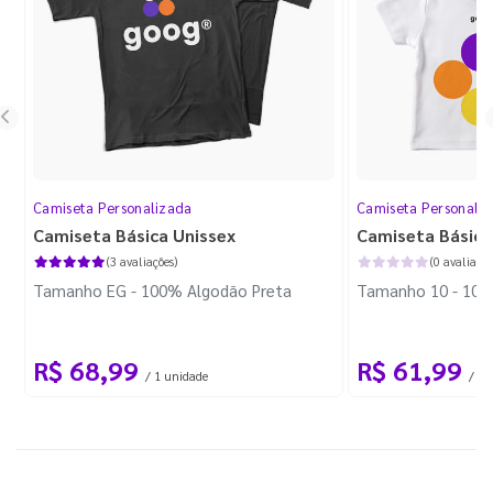
Camiseta Personalizada
Camiseta Personali
Camiseta Básica Unissex
Camiseta Básica 
(3 avaliações)
(0 avaliaçõe
Tamanho EG - 100% Algodão Preta
Tamanho 10 - 100
R$ 68,99
R$ 61,99
/ 1 unidade
/ 1 