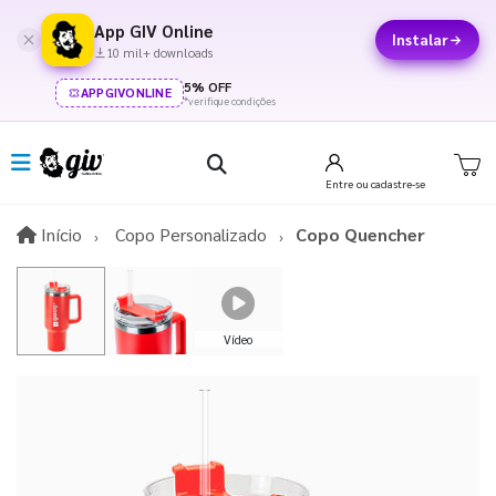
App GIV Online
Instalar
10 mil+ downloads
5% OFF
APPGIVONLINE
*verifique condições
Entre
ou cadastre-se
Início
Início
Copo Personalizado
Copo Quencher
Vídeo