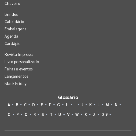
Chaveiro
Brindes
Calendário
Embalagens
Agenda
Cardápio
Revista Impressa
Livro personalizado
Feiras e eventos
Lançamentos
Black Friday
Glossário
A
B
C
D
E
F
G
H
I
J
K
L
M
N
O
P
Q
R
S
T
U
V
W
X
Z
0-9