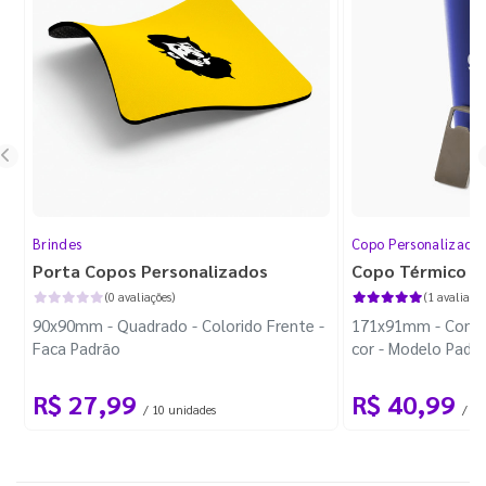
Brindes
Copo Personalizado
Porta Copos Personalizados
Copo Térmico P
(0 avaliações)
(1 avaliação
90x90mm - Quadrado - Colorido Frente -
171x91mm - Com A
Faca Padrão
cor - Modelo Padr
R$ 27,99
R$ 40,99
/ 10 unidades
/ 1 