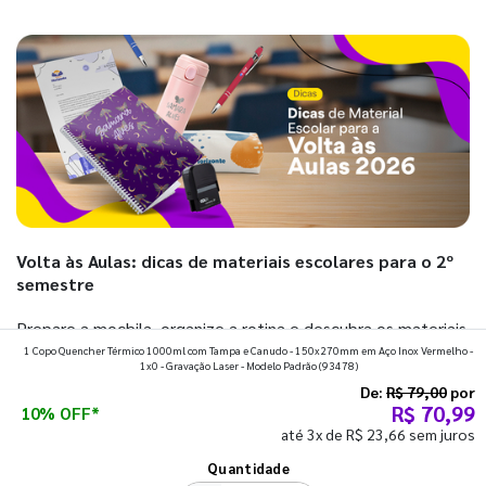
Volta às Aulas: dicas de materiais escolares para o 2º
semestre
Prepare a mochila, organize a rotina e descubra os materiais
1 Copo Quencher Térmico 1000ml com Tampa e Canudo - 150x270mm em Aço Inox Vermelho -
que fazem toda diferença para começar o segundo
1x0 - Gravação Laser - Modelo Padrão
(93478)
semestre com o pé direito. Confira!
De:
R$ 79,00
por
R$ 70,99
10% OFF*
até 3x de R$ 23,66 sem juros
Ver todos os posts
Quantidade