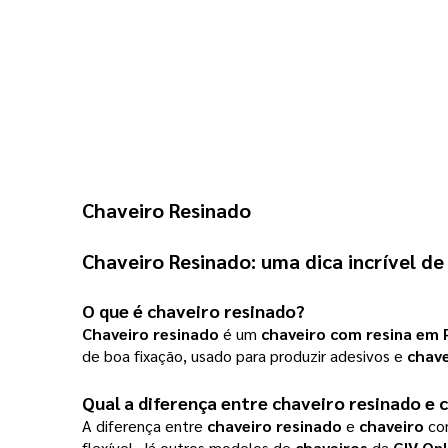
Chaveiro Resinado
Chaveiro Resinado: uma dica incrível d
O que é chaveiro resinado?
Chaveiro resinado
é um
chaveiro com resina em 
de boa fixação, usado para produzir adesivos e
chave
Qual a diferença entre chaveiro resinado 
A diferença entre
chaveiro resinado
e
chaveiro
co
flexível. Já outros modelos de
chaveiros
da
GIV Onl