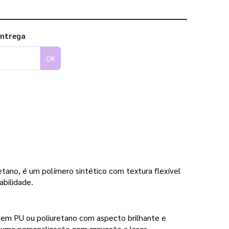
entrega
OK
e!
tano, é um polímero sintético com textura flexível
abilidade.
a em PU ou poliuretano com aspecto brilhante e
 uma personalização com gravação a laser.