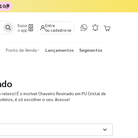
10
Baixe
Entre
o app
ou cadastre-se
Ponto de Venda
Lançamentos
Segmentos
ado
 relevo! É o incrível Chaveiro Resinado em PU Cristal de
odelos, é só escolher o seu. Acesse!