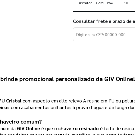
Illustrator
Corel Draw
PDF
Consultar frete e prazo de 
e brinde promocional personalizado da GIV Onlin
PU Cristal
com aspecto em alto relevo A resina em PU ou poliure
iros
com acabamentos brilhantes à prova d’água e de longa dur
e chaveiro comum?
mum da
GIV Online
é que o
chaveiro resinado
é feito de resin
ine
são feitos apenas em material metálico, o que permite fazer