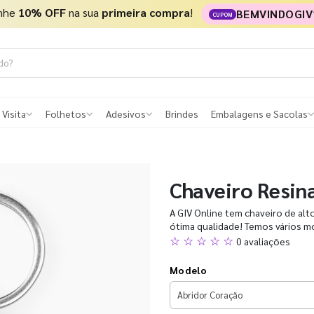
nhe
10% OFF
na sua
primeira compra
!
BEMVINDOGIV
CUPOM
 Visita
Folhetos
Adesivos
Brindes
Embalagens e Sacolas
Chaveiro Resin
A GIV Online tem chaveiro de alto
ótima qualidade! Temos vários m
☆ ☆ ☆ ☆ ☆
0 avaliações
Modelo