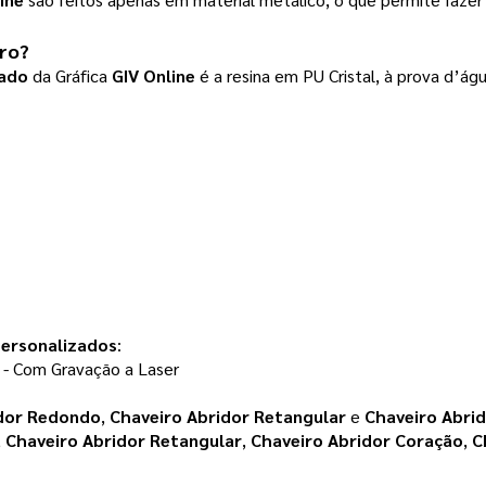
eiro?
zado
da Gráfica
GIV Online
é a resina em PU Cristal, à prova d’ág
personalizados
:
 - Com Gravação a Laser
idor Redondo
,
Chaveiro Abridor Retangular
e
Chaveiro Abri
,
Chaveiro Abridor Retangular
,
Chaveiro Abridor Coração
,
C