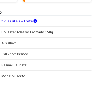
o
Verifique as condições de entrega
5 dias úteis + frete
Poliéster Adesivo Cromado 150g
45x30mm
5x0 - com Branco
Resina PU Cristal
Modelo Padrão
 utilizar os nossos gabaritos