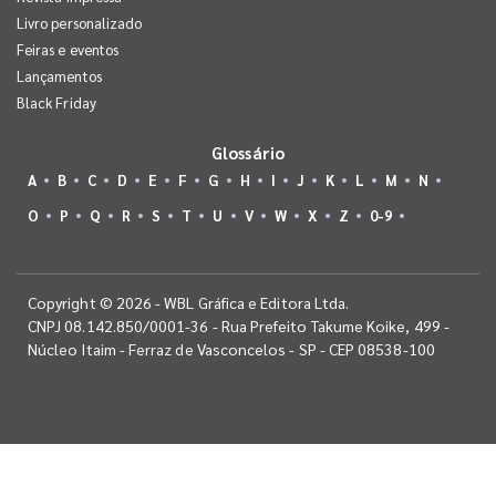
Livro personalizado
Feiras e eventos
Lançamentos
Black Friday
Glossário
A
B
C
D
E
F
G
H
I
J
K
L
M
N
O
P
Q
R
S
T
U
V
W
X
Z
0-9
Copyright © 2026 - WBL Gráfica e Editora Ltda.
CNPJ 08.142.850/0001-36 - Rua Prefeito Takume Koike, 499 -
Núcleo Itaim - Ferraz de Vasconcelos - SP - CEP 08538-100