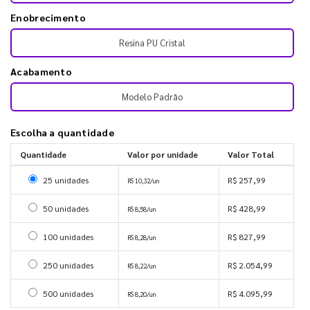
Enobrecimento
Resina PU Cristal
Acabamento
Modelo Padrão
Escolha a quantidade
Quantidade
Valor por unidade
Valor Total
Selecionar 25 unidades
25 unidades
R$ 257,99
R$ 10,32/un
Selecionar 50 unidades
50 unidades
R$ 428,99
R$ 8,58/un
Selecionar 100 unidades
100 unidades
R$ 827,99
R$ 8,28/un
Selecionar 250 unidades
250 unidades
R$ 2.054,99
R$ 8,22/un
Selecionar 500 unidades
500 unidades
R$ 4.095,99
R$ 8,20/un