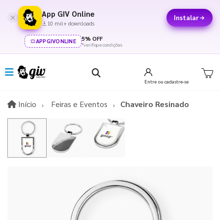
App GIV Online
Instalar
10 mil+ downloads
5% OFF
APPGIVONLINE
*verifique condições
Entre
ou cadastre-se
Início
Início
Feiras e Eventos
Chaveiro Resinado