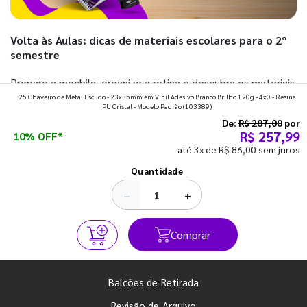
Volta às Aulas: dicas de materiais escolares para o 2º
semestre
Prepare a mochila, organize a rotina e descubra os materiais
25 Chaveiro de Metal Escudo - 23x35mm em Vinil Adesivo Branco Brilho 120g - 4x0 - Resina
que fazem toda diferença para começar o segundo
PU Cristal - Modelo Padrão
(103389)
semestre com o pé direito. Confira!
De:
R$ 287,00
por
R$ 257,99
10% OFF*
até 3x de R$ 86,00 sem juros
Ver todos os posts
Quantidade
−
+
Comprar
Balcões de Retirada
Revisão de Arquivo