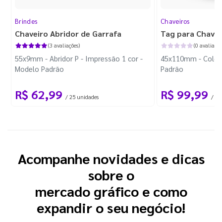
Brindes
Chaveiros
Chaveiro Abridor de Garrafa
Tag para Chavei
(3 avaliações)
(0 avaliaçõe
55x9mm - Abridor P - Impressão 1 cor -
45x110mm - Colori
Modelo Padrão
Padrão
R$ 62,99
R$ 99,99
/ 25 unidades
/ 10
Acompanhe novidades e dicas
sobre o
mercado gráfico e como
expandir o seu negócio!