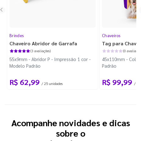
Brindes
Chaveiros
Chaveiro Abridor de Garrafa
Tag para Chavei
(3 avaliações)
(0 avaliaçõe
55x9mm - Abridor P - Impressão 1 cor -
45x110mm - Colori
Modelo Padrão
Padrão
R$ 62,99
R$ 99,99
/ 25 unidades
/ 10
Acompanhe novidades e dicas
sobre o