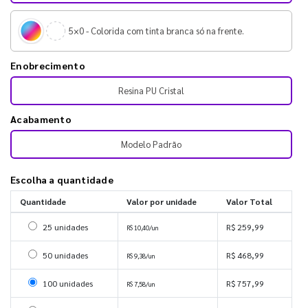
5×0 - Colorida com tinta branca só na frente.
Enobrecimento
Resina PU Cristal
Acabamento
Modelo Padrão
Escolha a quantidade
Quantidade
Valor por unidade
Valor Total
Selecionar 25 unidades
25 unidades
R$ 259,99
R$ 10,40/un
Selecionar 50 unidades
50 unidades
R$ 468,99
R$ 9,38/un
Selecionar 100 unidades
100 unidades
R$ 757,99
R$ 7,58/un