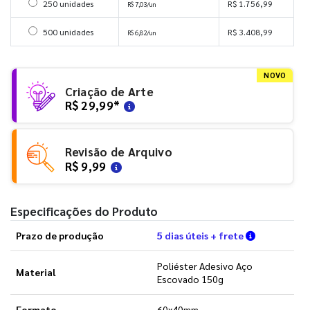
Selecionar 250 unidades
250 unidades
R$ 1.756,99
R$ 7,03/un
Selecionar 500 unidades
500 unidades
R$ 3.408,99
R$ 6,82/un
NOVO
Criação de Arte
R$ 29,99
*
Revisão de Arquivo
R$ 9,99
Especificações do Produto
Verifique a
Prazo de produção
5 dias úteis + frete
Poliéster Adesivo Aço
Material
Escovado 150g
Formato
60x40mm