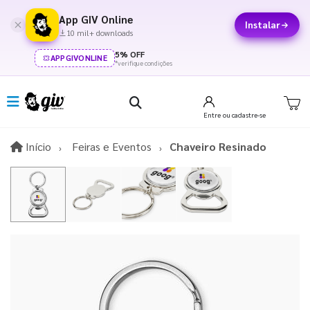
App GIV Online
Instalar
10 mil+ downloads
5% OFF
APPGIVONLINE
*verifique condições
Entre
ou cadastre-se
Início
Início
Feiras e Eventos
Chaveiro Resinado