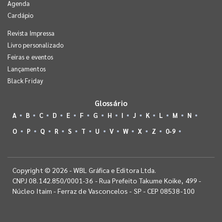
Agenda
Cardápio
Revista Impressa
Livro personalizado
Feiras e eventos
Lançamentos
Black Friday
Glossário
A
B
C
D
E
F
G
H
I
J
K
L
M
N
O
P
Q
R
S
T
U
V
W
X
Z
0-9
Copyright © 2026 - WBL Gráfica e Editora Ltda.
CNPJ 08.142.850/0001-36 - Rua Prefeito Takume Koike, 499 -
Núcleo Itaim - Ferraz de Vasconcelos - SP - CEP 08538-100