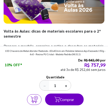
Volta às Aulas: dicas de materiais escolares para o 2º
semestre
Prepare a mochila, organize a rotina e descubra os materiais
100 Chaveiro de Metal Abridor Redondo - 60x40mm em Poliéster Adesivo Aço Escovado 150g -
que fazem toda diferença para começar o segundo
4x0 - Resina PU Cristal - Modelo Padrão
(96312)
semestre com o pé direito. Confira!
De:
R$ 842,00
por
R$ 757,99
10% OFF*
até 3x de R$ 252,66 sem juros
Ver todos os posts
Quantidade
−
+
Comprar