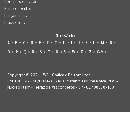
Livro personalizado
Feiras e eventos
Lançamentos
Black Friday
Glossário
A
B
C
D
E
F
G
H
I
J
K
L
M
N
O
P
Q
R
S
T
U
V
W
X
Z
0-9
Copyright © 2026 - WBL Gráfica e Editora Ltda.
CNPJ 08.142.850/0001-36 - Rua Prefeito Takume Koike, 499 -
Núcleo Itaim - Ferraz de Vasconcelos - SP - CEP 08538-100