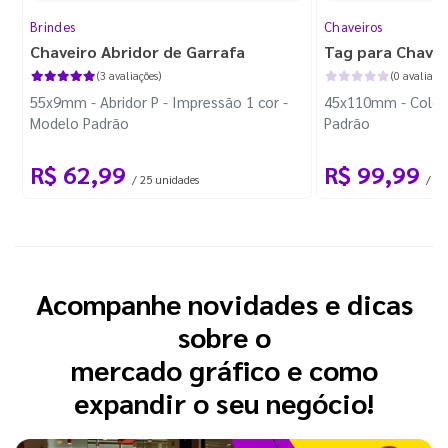
Brindes
Chaveiros
Chaveiro Abridor de Garrafa
Tag para Chavei
(3 avaliações)
(0 avaliaçõe
55x9mm - Abridor P - Impressão 1 cor -
45x110mm - Colori
Modelo Padrão
Padrão
R$ 62,99
R$ 99,99
/ 25 unidades
/ 10
Acompanhe novidades e dicas
sobre o
mercado gráfico e como
expandir o seu negócio!