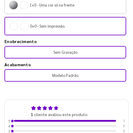
1×0 - Uma cor só na frente.
0×0 - Sem impressão.
Enobrecimento
Sem Gravação
Acabamento
Modelo Padrão
5,0
1
cliente avaliou este produto
de 5
1
5
0
4
0
3