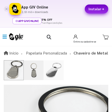
App GIV Online
Instalar
10 mil+ downloads
5% OFF
APPGIVONLINE
*verifique condições
Entre
ou cadastre-se
Início
Início
Papelaria Personalizada
Chaveiro de Metal