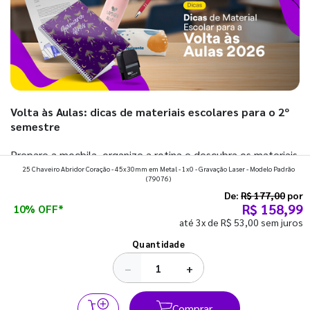
Volta às Aulas: dicas de materiais escolares para o 2º
semestre
Prepare a mochila, organize a rotina e descubra os materiais
25 Chaveiro Abridor Coração - 45x30mm em Metal - 1x0 - Gravação Laser - Modelo Padrão
que fazem toda diferença para começar o segundo
(79076)
semestre com o pé direito. Confira!
De:
R$ 177,00
por
R$ 158,99
10% OFF*
até 3x de R$ 53,00 sem juros
Ver todos os posts
Quantidade
−
+
Comprar