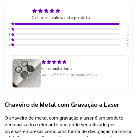
5,0
1
cliente avaliou este produto
de 5
1
5
0
4
0
3
0
2
0
1
Ficou muito lindo
TÁCILLA********
13 de agosto de 2024
Chaveiro de Metal com Gravação a Laser
O chaveiro de metal com gravação a laser é um produto
personalizado e elegante que pode ser utilizado por
diversas empresas como uma forma de divulgação da marca