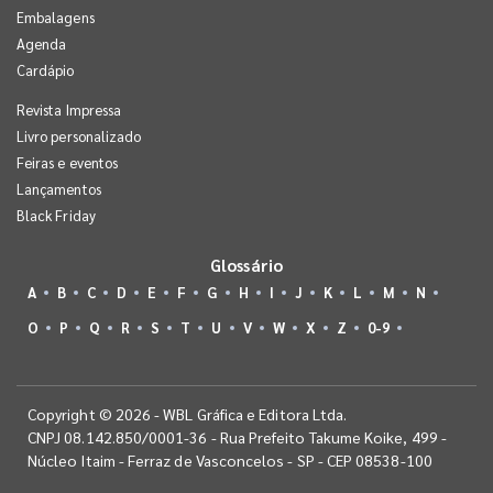
Embalagens
Agenda
Cardápio
Revista Impressa
Livro personalizado
Feiras e eventos
Lançamentos
Black Friday
Glossário
A
B
C
D
E
F
G
H
I
J
K
L
M
N
O
P
Q
R
S
T
U
V
W
X
Z
0-9
Copyright © 2026 - WBL Gráfica e Editora Ltda.
CNPJ 08.142.850/0001-36 - Rua Prefeito Takume Koike, 499 -
Núcleo Itaim - Ferraz de Vasconcelos - SP - CEP 08538-100