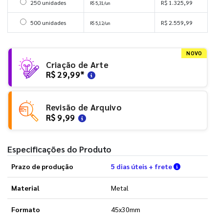
Selecionar 250 unidades
250 unidades
R$ 1.325,99
R$ 5,31/un
Selecionar 500 unidades
500 unidades
R$ 2.559,99
R$ 5,12/un
NOVO
Criação de Arte
R$ 29,99
*
Revisão de Arquivo
R$ 9,99
Especificações do Produto
Verifique a
Prazo de produção
5 dias úteis + frete
Material
Metal
Formato
45x30mm