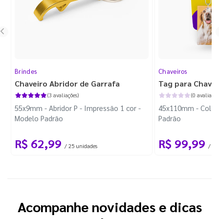
Brindes
Chaveiros
Chaveiro Abridor de Garrafa
Tag para Chavei
(3 avaliações)
(0 avaliaçõe
55x9mm - Abridor P - Impressão 1 cor -
45x110mm - Colori
Modelo Padrão
Padrão
R$ 62,99
R$ 99,99
/ 25 unidades
/ 10
Acompanhe novidades e dicas