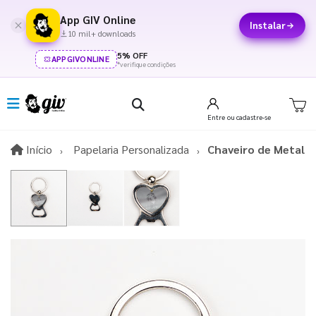
App GIV Online
Instalar
10 mil+ downloads
5% OFF
APPGIVONLINE
*verifique condições
Entre
ou cadastre-se
Início
Início
Papelaria Personalizada
Chaveiro de Metal