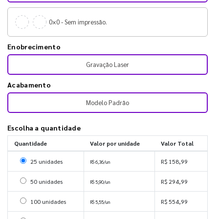
0×0 - Sem impressão.
Enobrecimento
Gravação Laser
Acabamento
Modelo Padrão
Escolha a quantidade
Quantidade
Valor por unidade
Valor Total
Selecionar 25 unidades
25 unidades
R$ 158,99
R$ 6,36/un
Selecionar 50 unidades
50 unidades
R$ 294,99
R$ 5,90/un
Selecionar 100 unidades
100 unidades
R$ 554,99
R$ 5,55/un