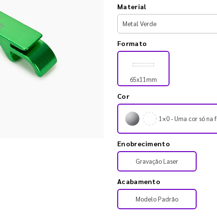
Material
Formato
65x11mm
Cor
1×0 - Uma cor só na f
Enobrecimento
Gravação Laser
Acabamento
Modelo Padrão