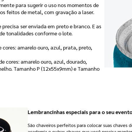
amente para sugerir o uso nos momentos de
os feitos de metal, com gravação a laser.
e precisa ser enviada em preto e branco. E as
de tonalidades conforme o lote.
 cores: amarelo ouro, azul, prata, preto,
de cores:
amarelo ouro, azul, dourado,
 vermelho. Tamanho P (12x55x9mm) e Tamanho
Lembrancinhas especiais para o seu event
São chaveiros perfeitos para colocar suas chaves de
academia e outras chaves que você precisa manter