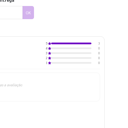
entrega
OK
3
5
0
4
0
3
0
2
0
1
as a avaliação