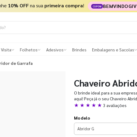
nhe
10% OFF
na sua
primeira compra
!
BEMVINDOGIV
CUPOM
 Visita
Folhetos
Adesivos
Brindes
Embalagens e Sacolas
ridor de Garrafa
Chaveiro Abrid
O brinde ideal para a sua empres
aqui! Peça já o seu Chaveiro Abri
★ ★ ★ ★ ★
3 avaliações
Modelo