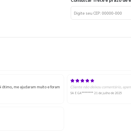
Consultar frete e prazo de 
oi ótimo, me ajudaram muito e foram
Cliente não deixou comentário, apen
SA E GA********
21 de julho de 2025