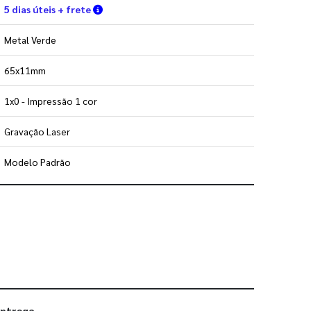
Verifique as condições de entrega
5 dias úteis + frete
Metal Verde
65x11mm
1x0 - Impressão 1 cor
Gravação Laser
Modelo Padrão
 utilizar os nossos gabaritos