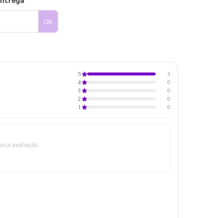
entrega
OK
3
5
0
4
0
3
0
2
0
1
as a avaliação