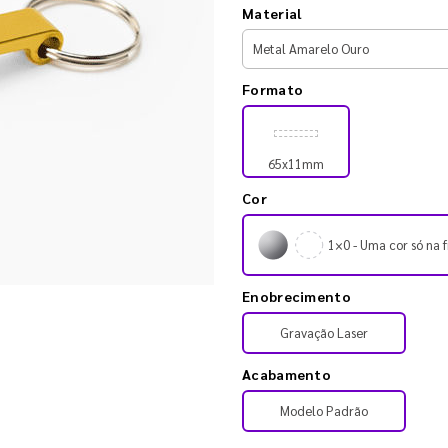
Material
Formato
65x11mm
Cor
1×0 - Uma cor só na f
Enobrecimento
Gravação Laser
Acabamento
Modelo Padrão