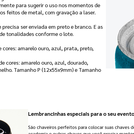
amente para sugerir o uso nos momentos de
os feitos de metal, com gravação a laser.
e precisa ser enviada em preto e branco. E as
de tonalidades conforme o lote.
 cores: amarelo ouro, azul, prata, preto,
de cores:
amarelo ouro, azul, dourado,
 vermelho. Tamanho P (12x55x9mm) e Tamanho
Lembrancinhas especiais para o seu event
São chaveiros perfeitos para colocar suas chaves de
academia e outras chaves que você precisa manter