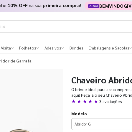
nhe
10% OFF
na sua
primeira compra
!
BEMVINDOGIV
CUPOM
 Visita
Folhetos
Adesivos
Brindes
Embalagens e Sacolas
ridor de Garrafa
Chaveiro Abrid
O brinde ideal para a sua empres
aqui! Peça já o seu Chaveiro Abri
★ ★ ★ ★ ★
3 avaliações
Modelo