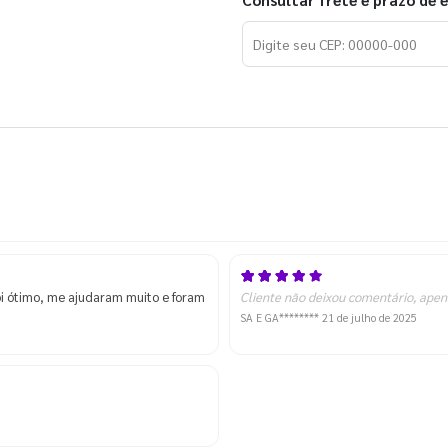
Consultar frete e prazo de 
oi ótimo, me ajudaram muito e foram
Cliente não deixou comentário, apen
SA E GA********
21 de julho de 2025