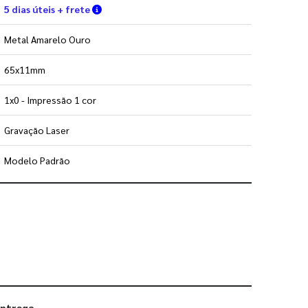
Verifique as condições de entrega
5 dias úteis + frete
Metal Amarelo Ouro
65x11mm
1x0 - Impressão 1 cor
Gravação Laser
Modelo Padrão
 utilizar os nossos gabaritos