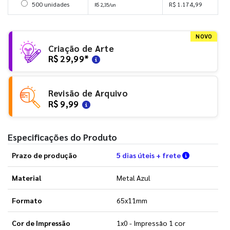
Selecionar 500 unidades
500 unidades
R$ 1.174,99
R$ 2,35/un
NOVO
Criação de Arte
R$ 29,99
*
Revisão de Arquivo
R$ 9,99
Especificações do Produto
Verifique a
Prazo de produção
5 dias úteis + frete
Material
Metal Azul
Formato
65x11mm
Cor de Impressão
1x0 - Impressão 1 cor