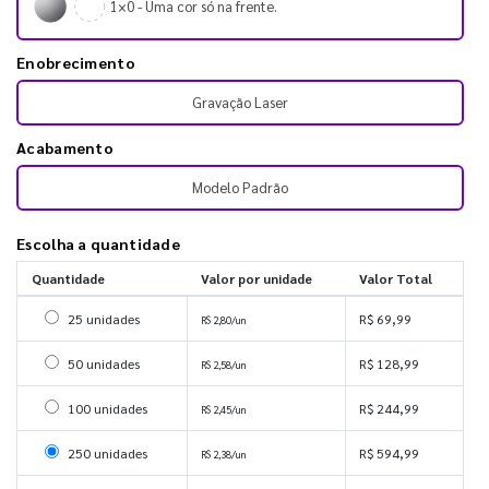
1×0 - Uma cor só na frente.
Enobrecimento
Gravação Laser
Acabamento
Modelo Padrão
Escolha a quantidade
Quantidade
Valor por unidade
Valor Total
Selecionar 25 unidades
25 unidades
R$ 69,99
R$ 2,80/un
Selecionar 50 unidades
50 unidades
R$ 128,99
R$ 2,58/un
Selecionar 100 unidades
100 unidades
R$ 244,99
R$ 2,45/un
Selecionar 250 unidades
250 unidades
R$ 594,99
R$ 2,38/un