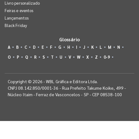
Livro personalizado
Feiras e eventos
Lançamentos
Black Friday
Glossário
A
B
C
D
E
F
G
H
I
J
K
L
M
N
O
P
Q
R
S
T
U
V
W
X
Z
0-9
Copyright © 2026 - WBL Gráfica e Editora Ltda.
CNPJ 08.142.850/0001-36 - Rua Prefeito Takume Koike, 499 -
Núcleo Itaim - Ferraz de Vasconcelos - SP - CEP 08538-100