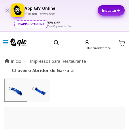
App GIV Online
Instalar
10 mil+ downloads
5% OFF
APPGIVONLINE
*verifique condições
Entre
ou cadastre-se
Início
Início
Impressos para Restaurante
Chaveiro Abridor de Garrafa