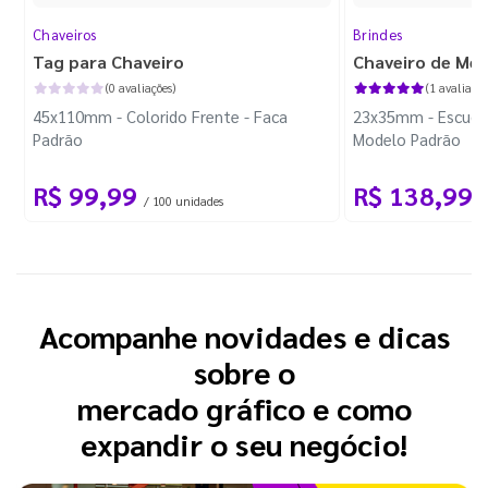
Chaveiros
Brindes
Tag para Chaveiro
Chaveiro de Met
(0 avaliações)
(1 avaliação
45x110mm - Colorido Frente - Faca
23x35mm - Escudo 
Padrão
Modelo Padrão
R$ 99,99
R$ 138,99
/ 100 unidades
/
Acompanhe novidades e dicas
sobre o
mercado gráfico e como
expandir o seu negócio!