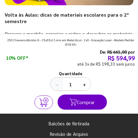
Volta às Aulas: dicas de materiais escolares para o 2º
semestre
Prepare a mochila, organize a rotina e descubra os materiais
250 Chaveiro Abridor G - 15x65x11mm em Metal Azul - 1x0 - Gravação Laser - Modelo Padrão
que fazem toda diferença para começar o segundo
(93434)
semestre com o pé direito. Confira!
De:
R$ 661,00
por
R$ 594,99
10% OFF*
até 3x de R$ 198,33 sem juros
Ver todos os posts
Quantidade
−
+
Comprar
Balcões de Retirada
Revisão de Arquivo