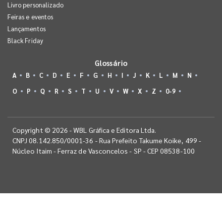
Livro personalizado
Feiras e eventos
Lançamentos
Black Friday
Glossário
A
B
C
D
E
F
G
H
I
J
K
L
M
N
O
P
Q
R
S
T
U
V
W
X
Z
0-9
Copyright © 2026 - WBL Gráfica e Editora Ltda.
CNPJ 08.142.850/0001-36 - Rua Prefeito Takume Koike, 499 -
Núcleo Itaim - Ferraz de Vasconcelos - SP - CEP 08538-100