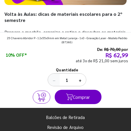
Volta às Aulas: dicas de materiais escolares para o 2º
semestre
Prepare a mochila, organize a rotina e descubra os materiais
25 Chaveiro Abridor P - 12x55x9mm em Metal Laranja - 1x0 - Gravação Laser - Modelo Padrão
que fazem toda diferença para começar o segundo
(87346)
semestre com o pé direito. Confira!
De:
R$ 70,00
por
R$ 62,99
10% OFF*
até 3x de R$ 21,00 sem juros
Ver todos os posts
Quantidade
−
+
Comprar
Balcões de Retirada
Revisão de Arquivo