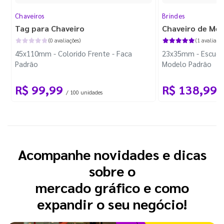
Chaveiros
Brindes
Tag para Chaveiro
Chaveiro de Met
(0 avaliações)
(1 avaliação
45x110mm - Colorido Frente - Faca
23x35mm - Escudo 
Padrão
Modelo Padrão
R$ 99,99
R$ 138,99
/ 100 unidades
/
Acompanhe novidades e dicas
sobre o
mercado gráfico e como
expandir o seu negócio!