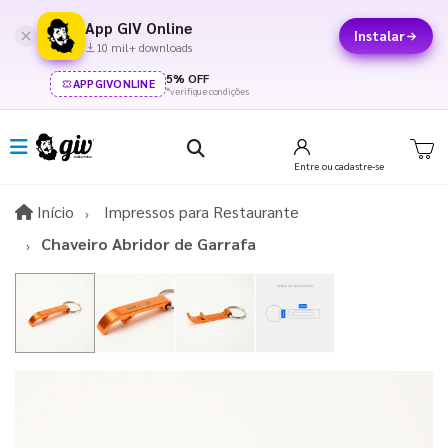
App GIV Online
Instalar
10 mil+ downloads
5% OFF
APPGIVONLINE
*verifique condições
Entre
ou cadastre-se
Início
Início
Impressos para Restaurante
Chaveiro Abridor de Garrafa