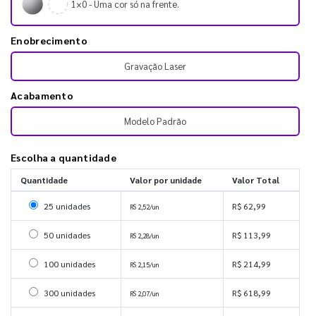
1×0 - Uma cor só na frente.
Enobrecimento
Gravação Laser
Acabamento
Modelo Padrão
Escolha a quantidade
Quantidade
Valor por unidade
Valor Total
Selecionar 25 unidades
25 unidades
R$ 62,99
R$ 2,52/un
Selecionar 50 unidades
50 unidades
R$ 113,99
R$ 2,28/un
Selecionar 100 unidades
100 unidades
R$ 214,99
R$ 2,15/un
Selecionar 300 unidades
300 unidades
R$ 618,99
R$ 2,07/un