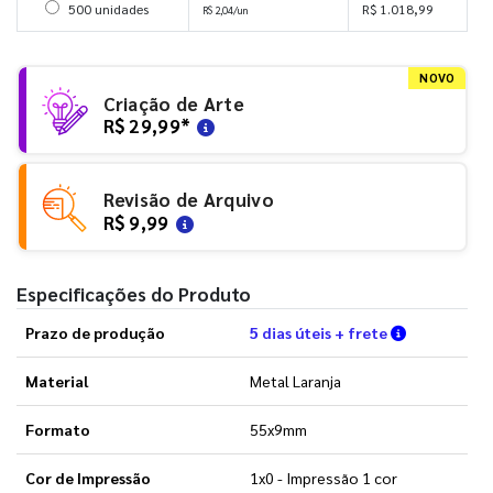
Selecionar 500 unidades
500 unidades
R$ 1.018,99
R$ 2,04/un
NOVO
Criação de Arte
R$ 29,99
*
Revisão de Arquivo
R$ 9,99
Especificações do Produto
Verifique a
Prazo de produção
5 dias úteis + frete
Material
Metal Laranja
Formato
55x9mm
Cor de Impressão
1x0 - Impressão 1 cor