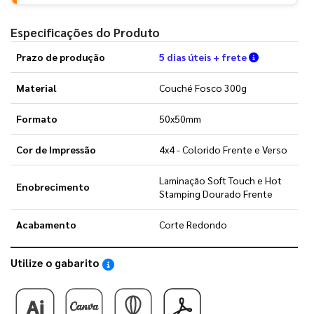
Especificações do Produto
Verifique a
Prazo de produção
5 dias úteis + frete
Material
Couché Fosco 300g
Formato
50x50mm
Cor de Impressão
4x4 - Colorido Frente e Verso
Laminação Soft Touch e Hot
Enobrecimento
Stamping Dourado Frente
Acabamento
Corte Redondo
Utilize o gabarito
Saiba como utilizar os nossos gabaritos