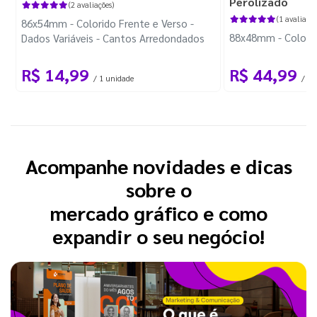
Perolizado
(2 avaliações)
(1 avaliação
86x54mm - Colorido Frente e Verso -
88x48mm - Colorido
Dados Variáveis - Cantos Arredondados
R$ 14,99
R$ 44,99
/ 1 unidade
/ 10
Acompanhe novidades e dicas
sobre o
mercado gráfico e como
expandir o seu negócio!