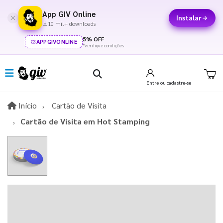
App GIV Online
Instalar
10 mil+ downloads
5% OFF
APPGIVONLINE
*verifique condições
Entre
ou cadastre-se
Início
Início
Cartão de Visita
Cartão de Visita em Hot Stamping