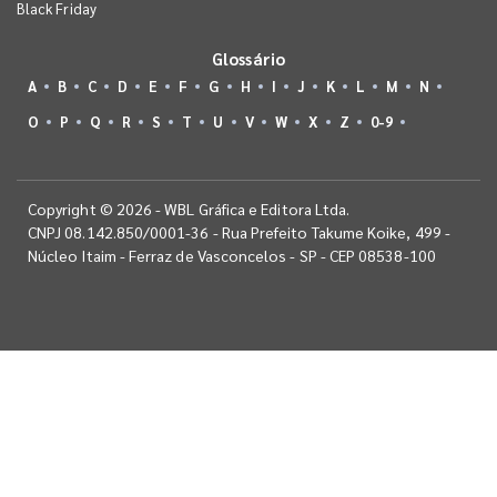
Black Friday
Glossário
A
B
C
D
E
F
G
H
I
J
K
L
M
N
O
P
Q
R
S
T
U
V
W
X
Z
0-9
Copyright © 2026 - WBL Gráfica e Editora Ltda.
CNPJ 08.142.850/0001-36 - Rua Prefeito Takume Koike, 499 -
Núcleo Itaim - Ferraz de Vasconcelos - SP - CEP 08538-100