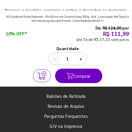
Prepare a mochila, organize a rotina e descubra os materiais
50 Cartão de Visita Redondo - 50x50mm em Couché Fosco 300g - 4x4 - Laminação Soft Touch e
que fazem toda diferença para começar o segundo
Hot Stamping Dourado Frente - Corte Redondo
(81817)
semestre com o pé direito. Confira!
De:
R$ 124,00
por
R$ 111,99
10% OFF*
até 3x de R$ 37,33 sem juros
Ver todos os posts
Quantidade
−
+
Comprar
Balcões de Retirada
Revisão de Arquivo
Perguntas Frequentes
GIV na Imprensa