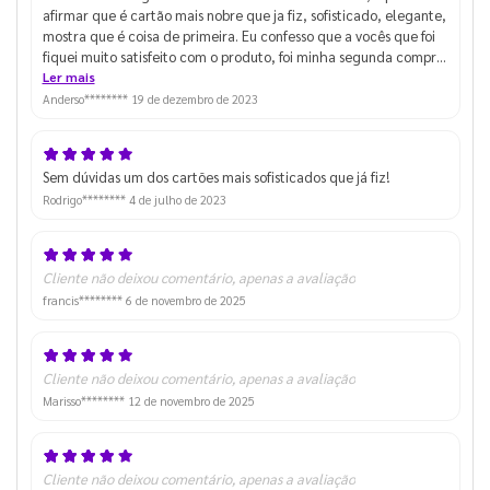
afirmar que é cartão mais nobre que ja fiz, sofisticado, elegante,
mostra que é coisa de primeira. Eu confesso que a vocês que foi
fiquei muito satisfeito com o produto, foi minha segunda compra
no site, e foi até agora a que mais gostei. Obg Deus Abençoe
Ler mais
Anderso********
19 de dezembro de 2023
Sem dúvidas um dos cartões mais sofisticados que já fiz!
Rodrigo********
4 de julho de 2023
Cliente não deixou comentário, apenas a avaliação
francis********
6 de novembro de 2025
Cliente não deixou comentário, apenas a avaliação
Marisso********
12 de novembro de 2025
Cliente não deixou comentário, apenas a avaliação