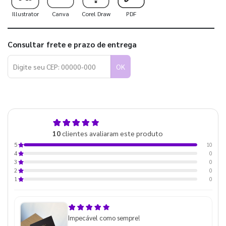
Illustrator
Canva
Corel Draw
PDF
Consultar frete e prazo de entrega
OK
5,0
10
clientes avaliaram este produto
de 5
10
5
0
4
0
3
0
2
0
1
Impecável como sempre!