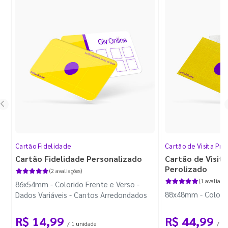
Cartão Fidelidade
Cartão de Visita Pr
Cartão Fidelidade Personalizado
Cartão de Visit
Perolizado
(2 avaliações)
(1 avaliação
86x54mm - Colorido Frente e Verso -
88x48mm - Colorido
Dados Variáveis - Cantos Arredondados
R$ 14,99
R$ 44,99
/ 1 unidade
/ 10