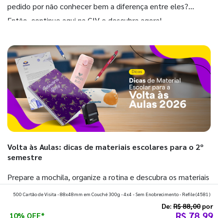
pedido por não conhecer bem a diferença entre eles?
Então, continue aqui na GIV e descubra agora!
Volta às Aulas: dicas de materiais escolares para o 2º
semestre
Prepare a mochila, organize a rotina e descubra os materiais
que fazem toda diferença para começar o segundo
500 Cartão de Visita - 88x48mm em Couché 300g - 4x4 - Sem Enobrecimento - Refile
(4581)
semestre com o pé direito. Confira!
De:
R$ 88,00
por
R$ 78,99
10% OFF*