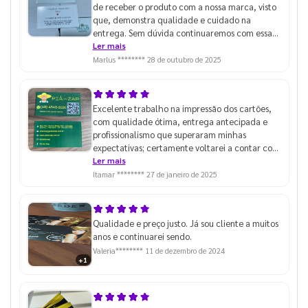
de receber o produto com a nossa marca, visto
que, demonstra qualidade e cuidado na
entrega. Sem dúvida continuaremos com essa
parceria para os próximos projetos.
Ler mais
Marlus ********
28 de outubro de 2025
Excelente trabalho na impressão dos cartões,
com qualidade ótima, entrega antecipada e
profissionalismo que superaram minhas
expectativas; certamente voltarei a contar com
vocês e recomendarei a outros.
Ler mais
Itamar ********
27 de janeiro de 2025
Qualidade e preço justo. Já sou cliente a muitos
anos e continuarei sendo.
Valeria********
11 de dezembro de 2024
+1