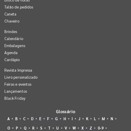
Talão de pedidos
Caneta
Chaveiro
Brindes
Calendário
Embalagens
Agenda
Cardápio
Revista Impressa
Livro personalizado
Feiras e eventos
Lançamentos
Black Friday
Glossário
A
B
C
D
E
F
G
H
I
J
K
L
M
N
O
P
Q
R
S
T
U
V
W
X
Z
0-9