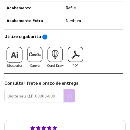
Acabamento
Refile
Acabamento Extra
Nenhum
Utilize o gabarito
Saiba como utilizar os nossos gabaritos
Illustrator
Canva
Corel Draw
PDF
Consultar frete e prazo de entrega
OK
4,9