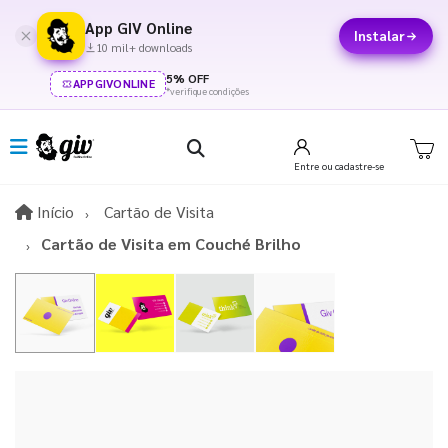
App GIV Online
Instalar
10 mil+ downloads
5% OFF
APPGIVONLINE
*verifique condições
Entre
ou cadastre-se
Início
Início
Cartão de Visita
Cartão de Visita em Couché Brilho