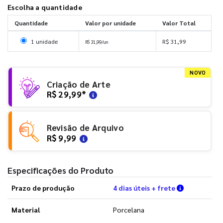
Escolha a quantidade
Quantidade
Valor por unidade
Valor Total
Selecionar 1 unidade
1 unidade
R$ 31,99
R$ 31,99/un
NOVO
Criação de Arte
R$ 29,99
*
Revisão de Arquivo
R$ 9,99
Especificações do Produto
Verifique a
Prazo de produção
4 dias úteis + frete
Material
Porcelana