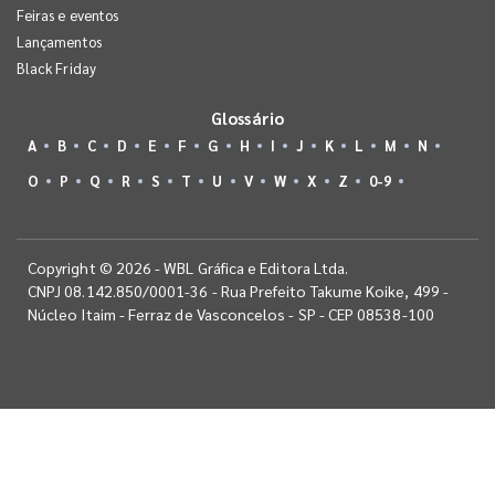
Feiras e eventos
Lançamentos
Black Friday
Glossário
A
B
C
D
E
F
G
H
I
J
K
L
M
N
O
P
Q
R
S
T
U
V
W
X
Z
0-9
Copyright © 2026 - WBL Gráfica e Editora Ltda.
CNPJ 08.142.850/0001-36 - Rua Prefeito Takume Koike, 499 -
Núcleo Itaim - Ferraz de Vasconcelos - SP - CEP 08538-100