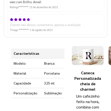
veio com Brilho. Amei!
Rodrigo********
13 de dezembro de 2023
Cliente não deixou comentário, apenas a avaliação
Thiago ********
1 de agosto de 2023
Características
Modelo
Branca
Caneca
Material
Porcelana
Personalizada
Capacidade
325 ml
cheia de
charme!
Personalização
Sublimação
Um cafezinho
feito na hora,
combina com