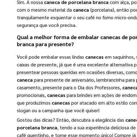
Sim. A nossa
caneca de porcelana branca
com alça, po
com o mesmo material da
caneca
(porcelana), então po
tranquilamente esquentar o seu café no forno micro-ond
segurança que você precisa.
Qual a melhor forma de embalar
canecas de po
branca
para presente?
Você pode embalar essas lindas
canecas
em saquinhos, 
caixas de presente, já que é uma excelente alternativa p
presentear pessoas queridas em ocasiões diversas, com
caneca
para presente de aniversário, lembrancinha para
casamento, presente para o Dia dos Professores,
canec
promocionais,
canecas
para brindes em ações de endoma
que produzimos
canecas
por atacado em alto estilo com
slogan ou a campanha que você quiser!
Gostou das dicas? Então, descubra a elegância das
cane
porcelana branca
, tendo a sua experiência deliciosa d
café quentinho, e torne esse momento único! Compre já 