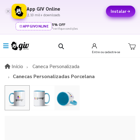
App GIV Online
Instalar
10 mil+ downloads
5% OFF
APPGIVONLINE
*verifique condições
Entre
ou cadastre-se
Início
Início
Caneca Personalizada
Canecas Personalizadas Porcelana