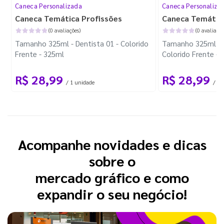
Caneca Personalizada
Caneca Personaliza
Caneca Temática Profissões
Caneca Temátic
(0 avaliações)
(0 avaliaçõe
Tamanho 325ml - Dentista 01 - Colorido
Tamanho 325ml - F
Frente - 325ml
Colorido Frente - 
R$ 28,99
R$ 28,99
/ 1 unidade
/ 1 
Acompanhe novidades e dicas
sobre o
mercado gráfico e como
expandir o seu negócio!