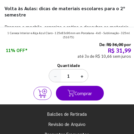
Volta às Aulas: dicas de materiais escolares para o 2º
semestre
Prepare a mochila, organize a rotina e descubra os materiais
1 Caneca Interior e Alça Azul Claro - 125x83x96mm em Porcelana - 4x0 - Sublimação - 325ml
que fazem toda diferença para começar o segundo
(51675)
semestre com o pé direito. Confira!
De:
R$ 36,00
por
R$ 31,99
11% OFF*
até 3x de R$ 10,66 sem juros
Ver todos os posts
Quantidade
−
+
Comprar
Balcões de Retirada
Revisão de Arquivo