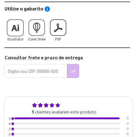
Utilize o gabarito
Saiba como utilizar os nossos gabaritos
Illustrator
Corel Draw
PDF
Consultar frete e prazo de entrega
OK
5,0
5
clientes avaliaram este produto
de 5
5
5
0
4
0
3
0
2