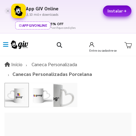
App GIV Online
Instalar
10 mil+ downloads
5% OFF
APPGIVONLINE
*verifique condições
Entre
ou cadastre-se
Início
Início
Caneca Personalizada
Canecas Personalizadas Porcelana