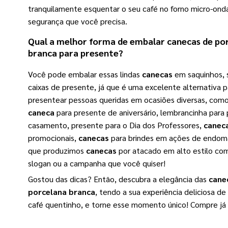
tranquilamente esquentar o seu café no forno micro-ond
segurança que você precisa.
Qual a melhor forma de embalar
canecas de po
branca
para presente?
Você pode embalar essas lindas
canecas
em saquinhos, 
caixas de presente, já que é uma excelente alternativa p
presentear pessoas queridas em ocasiões diversas, com
caneca
para presente de aniversário, lembrancinha para
casamento, presente para o Dia dos Professores,
canec
promocionais,
canecas
para brindes em ações de endoma
que produzimos
canecas
por atacado em alto estilo com
slogan ou a campanha que você quiser!
Gostou das dicas? Então, descubra a elegância das
cane
porcelana branca
, tendo a sua experiência deliciosa d
café quentinho, e torne esse momento único! Compre já 