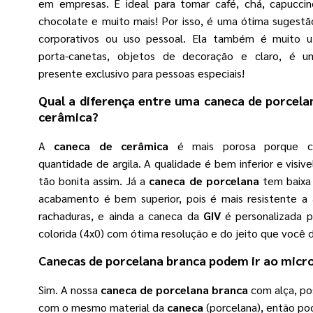
em empresas. É ideal para tomar café, chá, capuccin
chocolate e muito mais! Por isso, é uma ótima sugestã
corporativos ou uso pessoal. Ela também é muito u
porta-canetas, objetos de decoração e claro, é 
presente exclusivo para pessoas especiais!
Qual a diferença entre uma
caneca de porcela
cerâmica?
A
caneca de cerâmica
é mais porosa porque c
quantidade de argila. A qualidade é bem inferior e visiv
tão bonita assim. Já a
caneca de porcelana
tem baixa 
acabamento é bem superior, pois é mais resistente a 
rachaduras, e ainda a caneca da
GIV
é personalizada p
colorida (4x0) com ótima resolução e do jeito que você d
Canecas de porcelana branca
podem ir ao micr
Sim. A nossa
caneca de porcelana branca
com alça, po
com o mesmo material da
caneca
(porcelana), então po