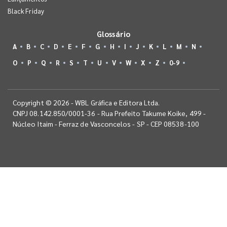
Black Friday
Glossário
A
B
C
D
E
F
G
H
I
J
K
L
M
N
O
P
Q
R
S
T
U
V
W
X
Z
0-9
Copyright © 2026 - WBL Gráfica e Editora Ltda.
CNPJ 08.142.850/0001-36 - Rua Prefeito Takume Koike, 499 -
Núcleo Itaim - Ferraz de Vasconcelos - SP - CEP 08538-100