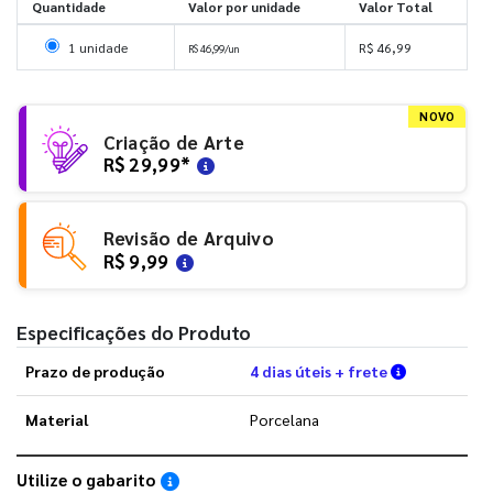
Quantidade
Valor por unidade
Valor Total
Selecionar 1 unidade
1 unidade
R$ 46,99
R$ 46,99/un
NOVO
Criação de Arte
R$ 29,99
*
Revisão de Arquivo
R$ 9,99
Especificações do Produto
Verifique a
Prazo de produção
4 dias úteis + frete
Material
Porcelana
Utilize o gabarito
Saiba como utilizar os nossos gabaritos