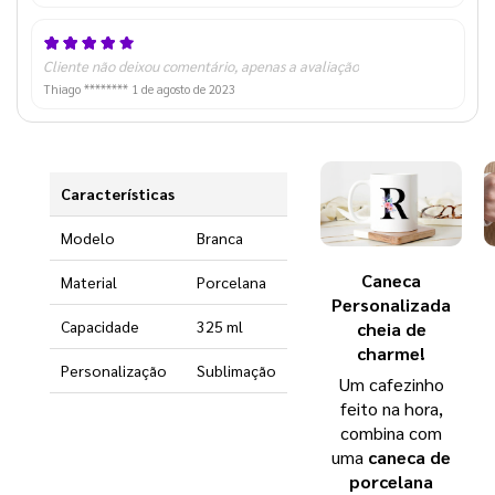
Cliente não deixou comentário, apenas a avaliação
Thiago ********
1 de agosto de 2023
Características
Modelo
Branca
Caneca
Material
Porcelana
Personalizada
Capacidade
325 ml
cheia de
charme!
Personalização
Sublimação
Um cafezinho
feito na hora,
combina com
uma
caneca de
porcelana