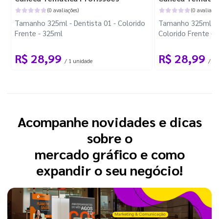
(0 avaliações)
(0 avaliaçõe
Tamanho 325ml - Dentista 01 - Colorido
Tamanho 325ml - F
Frente - 325ml
Colorido Frente - 
R$ 28,99
R$ 28,99
/ 1 unidade
/ 1 
Acompanhe novidades e dicas
sobre o
mercado gráfico e como
expandir o seu negócio!