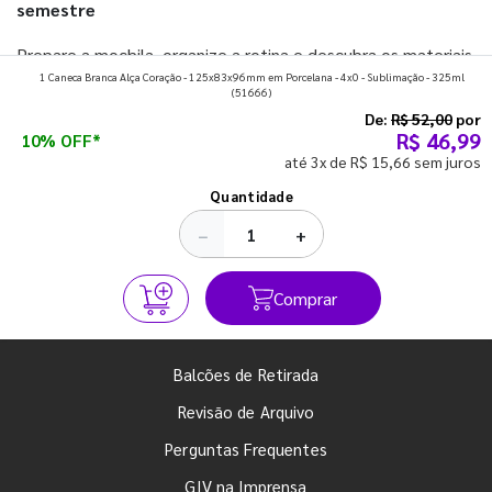
semestre
Prepare a mochila, organize a rotina e descubra os materiais
1 Caneca Branca Alça Coração - 125x83x96mm em Porcelana - 4x0 - Sublimação - 325ml
que fazem toda diferença para começar o segundo
(51666)
semestre com o pé direito. Confira!
De:
R$ 52,00
por
R$ 46,99
10% OFF*
até 3x de R$ 15,66 sem juros
Ver todos os posts
Quantidade
−
+
Comprar
Balcões de Retirada
Revisão de Arquivo
Perguntas Frequentes
GIV na Imprensa