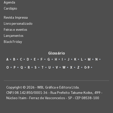
Agenda
Cardápio
Revista Impressa
Livro personalizado
Feiras e eventos
Lançamentos
Black Friday
Glossário
A
B
C
D
E
F
G
H
I
J
K
L
M
N
O
P
Q
R
S
T
U
V
W
X
Z
0-9
Copyright © 2026 - WBL Gráfica e Editora Ltda.
CNPJ 08.142.850/0001-36 - Rua Prefeito Takume Koike, 499 -
Núcleo Itaim - Ferraz de Vasconcelos - SP - CEP 08538-100