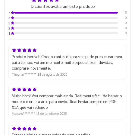
5,0
5
clientes avaliaram este produto
de 5
5
5
0
4
0
3
0
2
0
1
Produto incrível! Chegou antes do prazo e pude presentear meu
pai a tempo. Foi um momento muito especial. Sem dúvidas,
comprarei novamente!
Thaynar********
14 de agosto de 2025
Muito bom! Vou comprar mais ainda. Realmente fácil de baixar o
modelo e criar a arte para envio. Dica: Enviar sempre em PDF
X1A que vai redondo.
Marcelo********
13 de janeiro de 2025
Entrega rápida e super cuidado com o pedido.