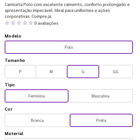
Camiseta Polo com excelente caimento, conforto prolongado e
apresentação impecável. Ideal para uniformes e ações
corporativas. Compre já.
☆ ☆ ☆ ☆ ☆
0 avaliações
Modelo
Polo
Tamanho
P
M
G
GG
Tipo
Feminina
Masculina
Cor
Branca
Preta
Material