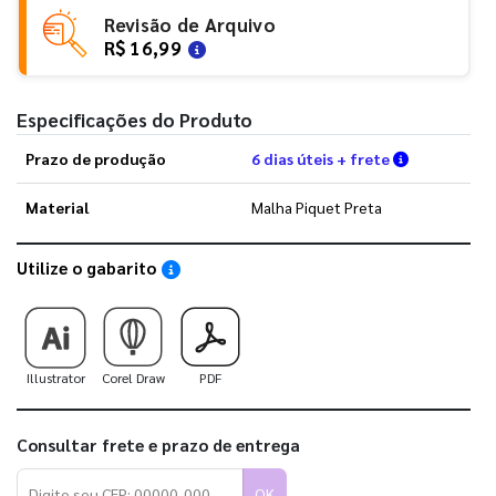
Revisão de Arquivo
R$ 16,99
Especificações do Produto
Verifique a
Prazo de produção
6 dias úteis + frete
Material
Malha Piquet Preta
Utilize o gabarito
Saiba como utilizar os nossos gabaritos
Illustrator
Corel Draw
PDF
Consultar frete e prazo de entrega
OK