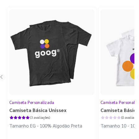
Camiseta Personalizada
Camiseta Personali
Camiseta Básica Unissex
Camiseta Básica 
(3 avaliações)
(0 avaliaçõe
Tamanho EG - 100% Algodão Preta
Tamanho 10 - 100