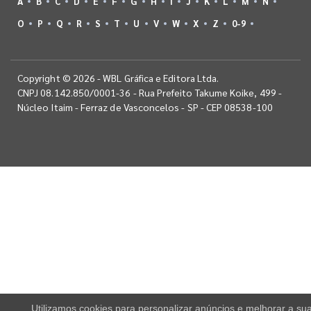
A
B
C
D
E
F
G
H
I
J
K
L
M
N
O
P
Q
R
S
T
U
V
W
X
Z
0-9
Copyright © 2026 - WBL Gráfica e Editora Ltda.
CNPJ 08.142.850/0001-36 - Rua Prefeito Takume Koike, 499 -
Núcleo Itaim - Ferraz de Vasconcelos - SP - CEP 08538-100
Utilizamos cookies para personalizar anúncios e melhorar a su