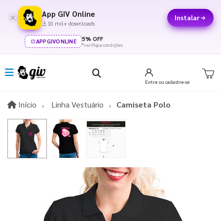
App GIV Online
Instalar
10 mil+ downloads
5% OFF
APPGIVONLINE
*verifique condições
Entre
ou cadastre-se
Início
Início
Linha Vestuário
Camiseta Polo