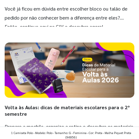
Você já ficou em dúvida entre escolher bloco ou talão de
pedido por não conhecer bem a diferença entre eles?
Então, continue aqui na GIV e descubra agora!
Volta às Aulas: dicas de materiais escolares para o 2º
semestre
Prepare a mochila, organize a rotina e descubra os materiais
1 Camiseta Polo - Modelo: Polo - Tamanho: G - Feminina - Cor: Preta - Malha Piquet Preta
que fazem toda diferença para começar o segundo
(94856)