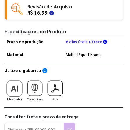
Revisão de Arquivo
R$ 16,99
Especificações do Produto
Verifique a
Prazo de produção
6 dias úteis + frete
Material
Malha Piquet Branca
Utilize o gabarito
Saiba como utilizar os nossos gabaritos
Illustrator
Corel Draw
PDF
Consultar frete e prazo de entrega
OK