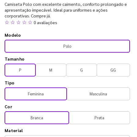
Camiseta Polo com excelente caimento, conforto prolongado e
apresentação impecável. Ideal para uniformes e ações
corporativas. Compre já.
☆ ☆ ☆ ☆ ☆
0 avaliações
Modelo
Polo
Tamanho
P
M
G
GG
Tipo
Feminina
Masculina
Cor
Branca
Preta
Material