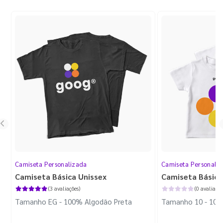
Camiseta Personalizada
Camiseta Personali
Camiseta Básica Unissex
Camiseta Básica 
(3 avaliações)
(0 avaliaçõe
Tamanho EG - 100% Algodão Preta
Tamanho 10 - 100