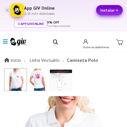
App GIV Online
Instalar
10 mil+ downloads
5% OFF
APPGIVONLINE
*verifique condições
Entre
ou cadastre-se
Início
Início
Linha Vestuário
Camiseta Polo