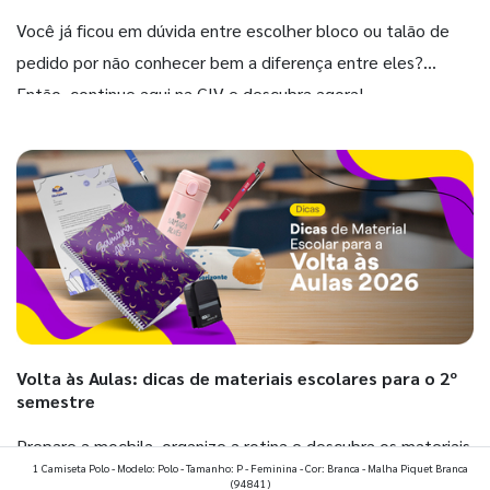
Você já ficou em dúvida entre escolher bloco ou talão de
pedido por não conhecer bem a diferença entre eles?
Então, continue aqui na GIV e descubra agora!
Volta às Aulas: dicas de materiais escolares para o 2º
semestre
Prepare a mochila, organize a rotina e descubra os materiais
1 Camiseta Polo - Modelo: Polo - Tamanho: P - Feminina - Cor: Branca - Malha Piquet Branca
que fazem toda diferença para começar o segundo
(94841)