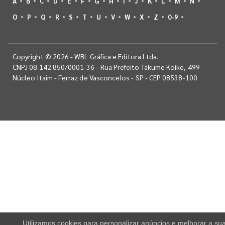
A
B
C
D
E
F
G
H
I
J
K
L
M
N
O
P
Q
R
S
T
U
V
W
X
Z
0-9
Copyright © 2026 - WBL Gráfica e Editora Ltda.
CNPJ 08.142.850/0001-36 - Rua Prefeito Takume Koike, 499 -
Núcleo Itaim - Ferraz de Vasconcelos - SP - CEP 08538-100
Utilizamos cookies para personalizar anúncios e melhorar a su