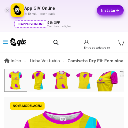
App GIV Online
Instalar
10 mil+ downloads
5% OFF
APPGIVONLINE
*verifique condições
Entre
ou cadastre-se
Início
Início
Linha Vestuário
Camiseta Dry Fit Feminina
NOVA MODELAGEM