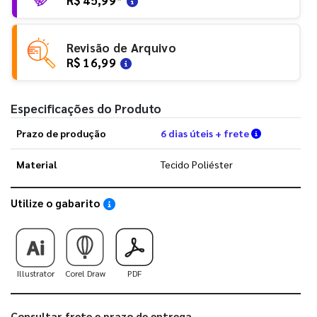
Revisão de Arquivo
R$ 16,99
Especificações do Produto
Verifique a
Prazo de produção
6 dias úteis + frete
Material
Tecido Poliéster
Utilize o gabarito
Saiba como utilizar os nossos gabaritos
Illustrator
Corel Draw
PDF
Consultar frete e prazo de entrega