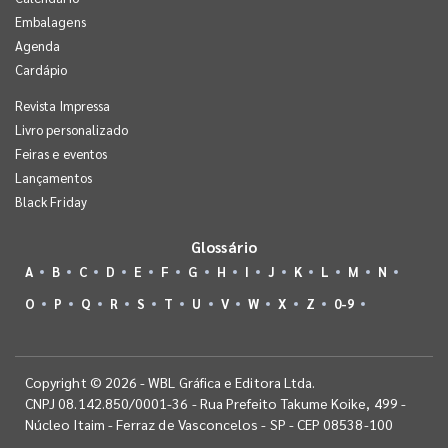
Embalagens
Agenda
Cardápio
Revista Impressa
Livro personalizado
Feiras e eventos
Lançamentos
Black Friday
Glossário
A
B
C
D
E
F
G
H
I
J
K
L
M
N
O
P
Q
R
S
T
U
V
W
X
Z
0-9
Copyright © 2026 - WBL Gráfica e Editora Ltda.
CNPJ 08.142.850/0001-36 - Rua Prefeito Takume Koike, 499 -
Núcleo Itaim - Ferraz de Vasconcelos - SP - CEP 08538-100