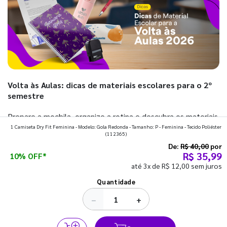
Volta às Aulas: dicas de materiais escolares para o 2º
semestre
Prepare a mochila, organize a rotina e descubra os materiais
1 Camiseta Dry Fit Feminina - Modelo: Gola Redonda - Tamanho: P - Feminina - Tecido Poliéster
que fazem toda diferença para começar o segundo
(112365)
semestre com o pé direito. Confira!
De:
R$ 40,00
por
R$ 35,99
10% OFF*
até 3x de R$ 12,00 sem juros
Ver todos os posts
Quantidade
−
+