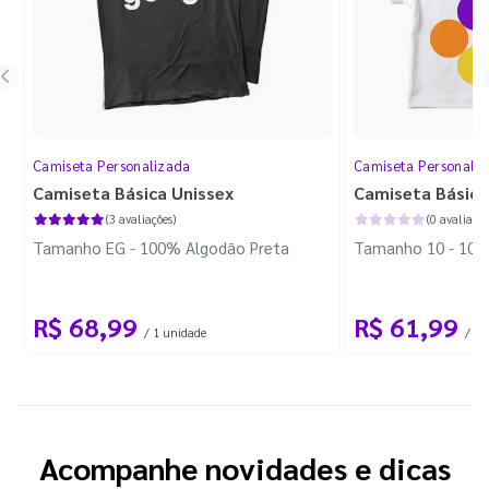
Camiseta Personalizada
Camiseta Personali
Camiseta Básica Unissex
Camiseta Básica 
(3 avaliações)
(0 avaliaçõe
Tamanho EG - 100% Algodão Preta
Tamanho 10 - 100
R$ 68,99
R$ 61,99
/ 1 unidade
/ 1 
Acompanhe novidades e dicas