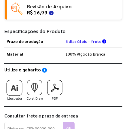
Revisão de Arquivo
R$ 16,99
Especificações do Produto
Verifique a
Prazo de produção
6 dias úteis + frete
Material
100% Algodão Branca
Utilize o gabarito
Saiba como utilizar os nossos gabaritos
Illustrator
Corel Draw
PDF
Consultar frete e prazo de entrega
OK