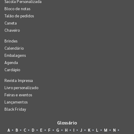
Sacola Personalizada
Bloco de notas
Talão de pedidos
Caneta
Chaveiro
Brindes
Calendário
Embalagens
Agenda
Cardápio
Revista Impressa
Livro personalizado
Feiras e eventos
Lançamentos
Black Friday
Glossário
A
B
C
D
E
F
G
H
I
J
K
L
M
N