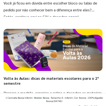
Você já ficou em dúvida entre escolher bloco ou talão de
pedido por não conhecer bem a diferença entre eles?
Então, continue aqui na GIV e descubra agora!
Volta às Aulas: dicas de materiais escolares para o 2º
semestre
Prepare a mochila, organize a rotina e descubra os materiais
1 Camiseta Básica Infantil - Modelo: Básica - Tamanho: 6 - Infantil - Cor: Branca - 100% Algodão
que fazem toda diferença para começar o segundo
Branca
(94746)