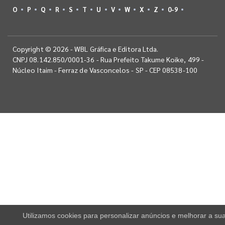
O
P
Q
R
S
T
U
V
W
X
Z
0-9
Copyright © 2026 - WBL Gráfica e Editora Ltda.
CNPJ 08.142.850/0001-36 - Rua Prefeito Takume Koike, 499 -
Núcleo Itaim - Ferraz de Vasconcelos - SP - CEP 08538-100
Utilizamos cookies para personalizar anúncios e melhorar a su