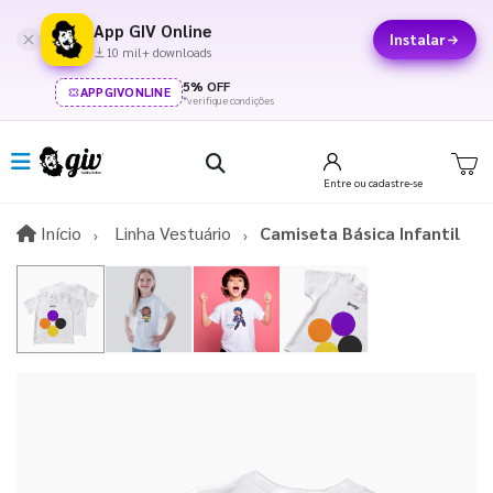
App GIV Online
Instalar
10 mil+ downloads
5% OFF
APPGIVONLINE
*verifique condições
Entre
ou cadastre-se
Início
Início
Linha Vestuário
Camiseta Básica Infantil