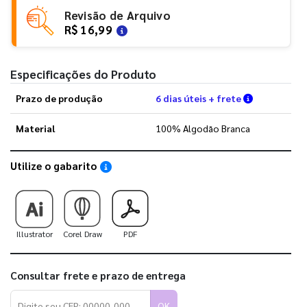
Revisão de Arquivo
R$ 16,99
Especificações do Produto
Verifique a
Prazo de produção
6 dias úteis + frete
Material
100% Algodão Branca
Utilize o gabarito
Saiba como utilizar os nossos gabaritos
Illustrator
Corel Draw
PDF
Consultar frete e prazo de entrega
OK