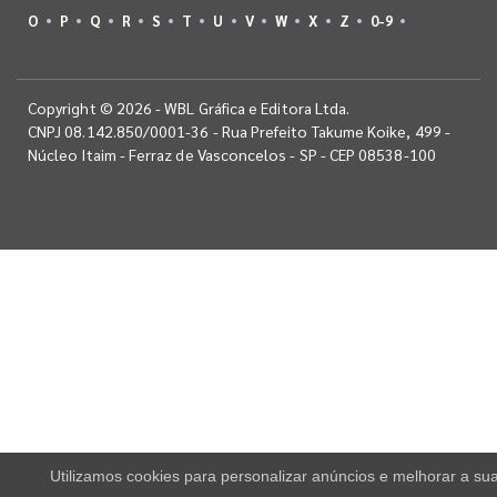
O
P
Q
R
S
T
U
V
W
X
Z
0-9
Copyright © 2026 - WBL Gráfica e Editora Ltda.
CNPJ 08.142.850/0001-36 - Rua Prefeito Takume Koike, 499 -
Núcleo Itaim - Ferraz de Vasconcelos - SP - CEP 08538-100
Utilizamos cookies para personalizar anúncios e melhorar a su