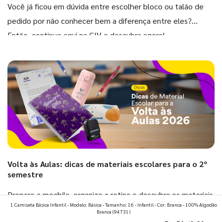
Você já ficou em dúvida entre escolher bloco ou talão de
pedido por não conhecer bem a diferença entre eles?
Então, continue aqui na GIV e descubra agora!
Volta às Aulas: dicas de materiais escolares para o 2º
semestre
Prepare a mochila, organize a rotina e descubra os materiais
1 Camiseta Básica Infantil - Modelo: Básica - Tamanho: 16 - Infantil - Cor: Branca - 100% Algodão
que fazem toda diferença para começar o segundo
Branca
(94731)