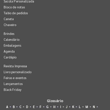
Sacola Personalizada
Bloco de notas
Talão de pedidos
Caneta
Chaveiro
Brindes
Calendário
Embalagens
Agenda
Cardápio
Revista Impressa
Livro personalizado
Feiras e eventos
Lançamentos
Black Friday
Glossário
A
B
C
D
E
F
G
H
I
J
K
L
M
N