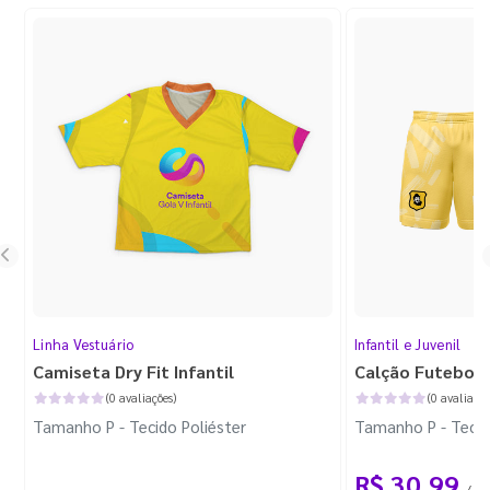
Linha Vestuário
Infantil e Juvenil
Camiseta Dry Fit Infantil
Calção Futebol I
(0 avaliações)
(0 avaliaçõe
Tamanho P - Tecido Poliéster
Tamanho P - Tecid
R$ 30,99
/ 1 