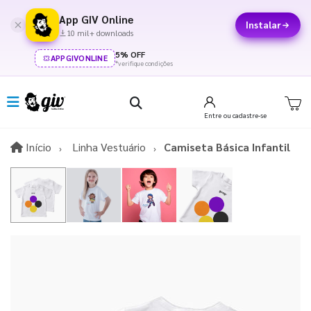
App GIV Online
Instalar
10 mil+ downloads
5% OFF
APPGIVONLINE
*verifique condições
Entre
ou cadastre-se
Início
Início
Linha Vestuário
Camiseta Básica Infantil