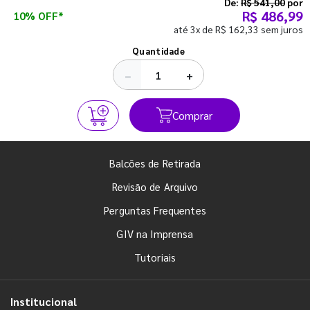
semestre com o pé direito. Confira!
De:
R$ 541,00
por
R$ 486,99
10% OFF*
até 3x de R$ 162,33 sem juros
Ver todos os posts
Quantidade
−
+
Comprar
Balcões de Retirada
Revisão de Arquivo
Perguntas Frequentes
GIV na Imprensa
Tutoriais
Institucional