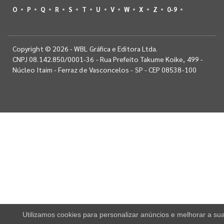
O
P
Q
R
S
T
U
V
W
X
Z
0-9
Copyright © 2026 - WBL Gráfica e Editora Ltda.
CNPJ 08.142.850/0001-36 - Rua Prefeito Takume Koike, 499 -
Núcleo Itaim - Ferraz de Vasconcelos - SP - CEP 08538-100
Utilizamos cookies para personalizar anúncios e melhorar a su