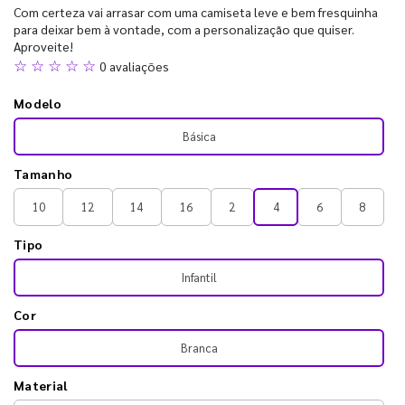
Com certeza vai arrasar com uma camiseta leve e bem fresquinha
para deixar bem à vontade, com a personalização que quiser.
Aproveite!
☆ ☆ ☆ ☆ ☆
0 avaliações
Modelo
Básica
Tamanho
10
12
14
16
2
4
6
8
Tipo
Infantil
Cor
Branca
Material