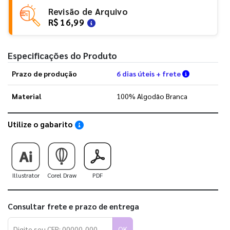
Revisão de Arquivo
R$ 16,99
Especificações do Produto
Verifique a
Prazo de produção
6 dias úteis + frete
Material
100% Algodão Branca
Utilize o gabarito
Saiba como utilizar os nossos gabaritos
Illustrator
Corel Draw
PDF
Consultar frete e prazo de entrega
OK