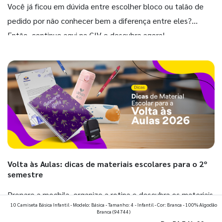
Você já ficou em dúvida entre escolher bloco ou talão de
pedido por não conhecer bem a diferença entre eles?
Então, continue aqui na GIV e descubra agora!
Volta às Aulas: dicas de materiais escolares para o 2º
semestre
Prepare a mochila, organize a rotina e descubra os materiais
10 Camiseta Básica Infantil - Modelo: Básica - Tamanho: 4 - Infantil - Cor: Branca - 100% Algodão
que fazem toda diferença para começar o segundo
Branca
(94744)