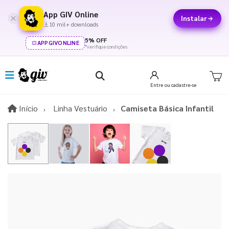
App GIV Online
Instalar
10 mil+ downloads
5% OFF
APPGIVONLINE
*verifique condições
Entre
ou cadastre-se
Início
Início
Linha Vestuário
Camiseta Básica Infantil