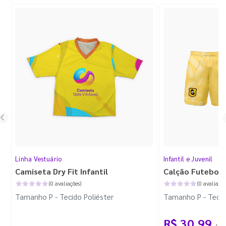
Linha Vestuário
Infantil e Juvenil
Camiseta Dry Fit Infantil
Calção Futebol I
(0 avaliações)
(0 avaliaçõe
Tamanho P - Tecido Poliéster
Tamanho P - Tecid
R$ 30,99
/ 1 