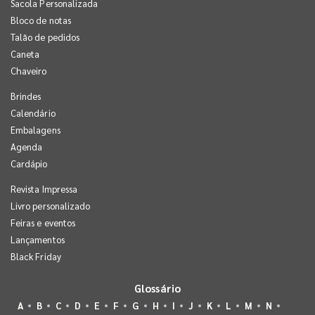
Sacola Personalizada
Bloco de notas
Talão de pedidos
Caneta
Chaveiro
Brindes
Calendário
Embalagens
Agenda
Cardápio
Revista Impressa
Livro personalizado
Feiras e eventos
Lançamentos
Black Friday
Glossário
A
B
C
D
E
F
G
H
I
J
K
L
M
N