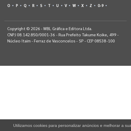
O
P
Q
R
S
T
U
V
W
X
Z
0-9
Copyright © 2026 - WBL Gráfica e Editora Ltda.
CNPJ 08.142.850/0001-36 - Rua Prefeito Takume Koike, 499 -
Núcleo Itaim - Ferraz de Vasconcelos - SP - CEP 08538-100
Utilizamos cookies para personalizar anúncios e melhorar a su