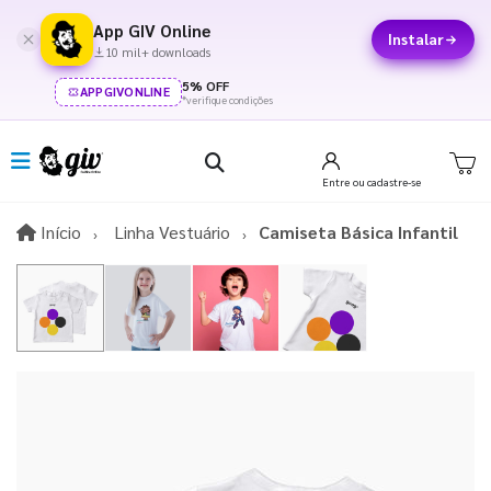
App GIV Online
Instalar
10 mil+ downloads
5% OFF
APPGIVONLINE
*verifique condições
Entre
ou cadastre-se
Início
Início
Linha Vestuário
Camiseta Básica Infantil