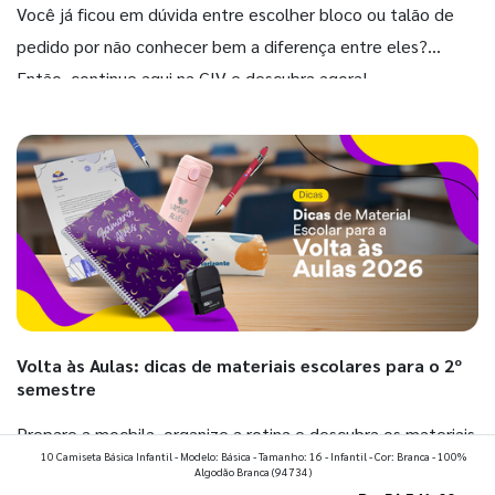
Você já ficou em dúvida entre escolher bloco ou talão de
pedido por não conhecer bem a diferença entre eles?
Então, continue aqui na GIV e descubra agora!
Volta às Aulas: dicas de materiais escolares para o 2º
semestre
Prepare a mochila, organize a rotina e descubra os materiais
10 Camiseta Básica Infantil - Modelo: Básica - Tamanho: 16 - Infantil - Cor: Branca - 100%
que fazem toda diferença para começar o segundo
Algodão Branca
(94734)