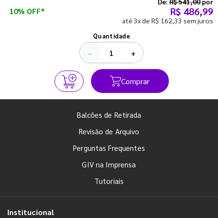
semestre com o pé direito. Confira!
De:
R$ 541,00
por
R$ 486,99
10% OFF*
até 3x de R$ 162,33 sem juros
Ver todos os posts
Quantidade
−
+
Comprar
Balcões de Retirada
Revisão de Arquivo
Perguntas Frequentes
GIV na Imprensa
Tutoriais
Institucional