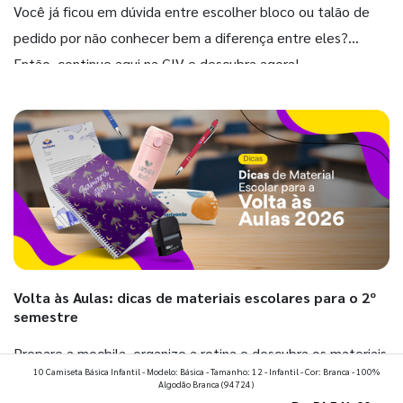
Você já ficou em dúvida entre escolher bloco ou talão de
pedido por não conhecer bem a diferença entre eles?
Então, continue aqui na GIV e descubra agora!
Volta às Aulas: dicas de materiais escolares para o 2º
semestre
Prepare a mochila, organize a rotina e descubra os materiais
10 Camiseta Básica Infantil - Modelo: Básica - Tamanho: 12 - Infantil - Cor: Branca - 100%
que fazem toda diferença para começar o segundo
Algodão Branca
(94724)