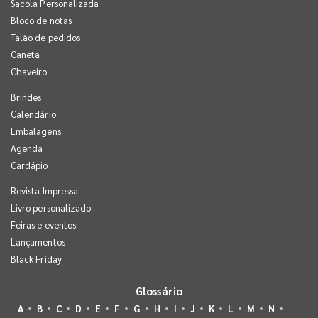
Sacola Personalizada
Bloco de notas
Talão de pedidos
Caneta
Chaveiro
Brindes
Calendário
Embalagens
Agenda
Cardápio
Revista Impressa
Livro personalizado
Feiras e eventos
Lançamentos
Black Friday
Glossário
A
B
C
D
E
F
G
H
I
J
K
L
M
N