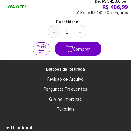
semestre com o pé direito. Confira!
De:
R$ 541,00
por
R$ 486,99
10% OFF*
até 3x de R$ 162,33 sem juros
Ver todos os posts
Quantidade
−
+
Comprar
Balcões de Retirada
Revisão de Arquivo
Perguntas Frequentes
GIV na Imprensa
Tutoriais
Institucional