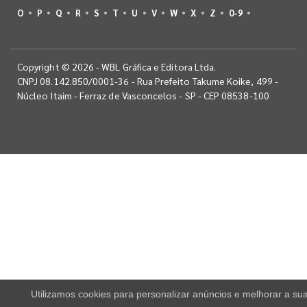
O
P
Q
R
S
T
U
V
W
X
Z
0-9
Copyright © 2026 - WBL Gráfica e Editora Ltda.
CNPJ 08.142.850/0001-36 - Rua Prefeito Takume Koike, 499 -
Núcleo Itaim - Ferraz de Vasconcelos - SP - CEP 08538-100
Utilizamos cookies para personalizar anúncios e melhorar a su