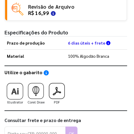
Revisão de Arquivo
R$ 16,99
Especificações do Produto
Verifique a
Prazo de produção
6 dias úteis + frete
Material
100% Algodão Branca
Utilize o gabarito
Saiba como utilizar os nossos gabaritos
Illustrator
Corel Draw
PDF
Consultar frete e prazo de entrega
OK