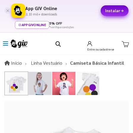
App GIV Online
Instalar
10 mil+ downloads
5% OFF
APPGIVONLINE
*verifique condições
Entre
ou cadastre-se
Início
Início
Linha Vestuário
Camiseta Básica Infantil