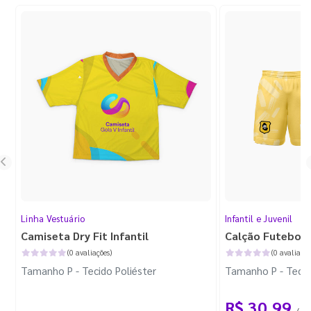
Linha Vestuário
Infantil e Juvenil
Camiseta Dry Fit Infantil
Calção Futebol I
(0 avaliações)
(0 avaliaçõe
Tamanho P - Tecido Poliéster
Tamanho P - Tecid
R$ 30,99
/ 1 