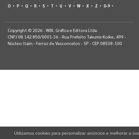
O
P
Q
R
S
T
U
V
W
X
Z
0-9
Copyright © 2026 - WBL Gráfica e Editora Ltda.
CNPJ 08.142.850/0001-36 - Rua Prefeito Takume Koike, 499 -
Núcleo Itaim - Ferraz de Vasconcelos - SP - CEP 08538-100
Utilizamos cookies para personalizar anúncios e melhorar a su