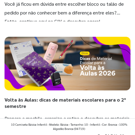
Você já ficou em dúvida entre escolher bloco ou talão de
pedido por não conhecer bem a diferença entre eles?
Então, continue aqui na GIV e descubra agora!
Volta às Aulas: dicas de materiais escolares para o 2º
semestre
Prepare a mochila, organize a rotina e descubra os materiais
10 Camiseta Básica Infantil - Modelo: Básica - Tamanho: 10 - Infantil - Cor: Branca - 100%
que fazem toda diferença para começar o segundo
Algodão Branca
(94719)