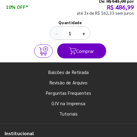
semestre com o pé direito. Confira!
De:
R$ 541,00
por
R$ 486,99
10% OFF*
até 3x de R$ 162,33 sem juros
Ver todos os posts
Quantidade
−
+
Comprar
Balcões de Retirada
Revisão de Arquivo
Perguntas Frequentes
GIV na Imprensa
Tutoriais
Institucional