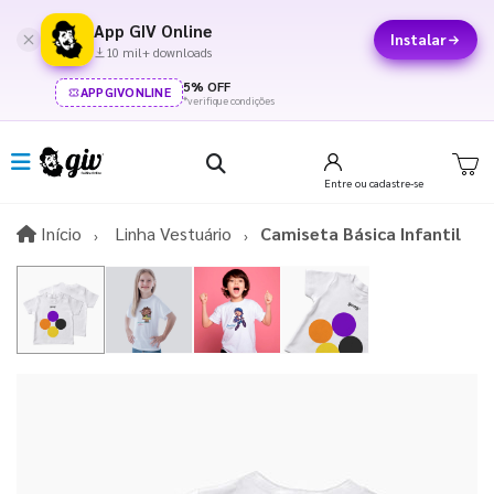
App GIV Online
Instalar
10 mil+ downloads
5% OFF
APPGIVONLINE
*verifique condições
Entre
ou cadastre-se
Início
Início
Linha Vestuário
Camiseta Básica Infantil